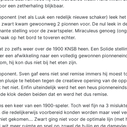
or een zetherhaling blijkbaar.
opponent (net als Luuk een redelijk nieuwe schaker) leek he
en zwart kwam gewoonweg 2 pionnen voor. De nul leek in d
nante stelling voor de zwartspeler. Miraculeus genoeg (ong
aak op het bord te toveren echter.
t zo zelfs weer over de 1900 KNSB heen. Een Solide stelli
er een afwikkeling naar een volledig gewonnen pionneneind
 hij kon dus niet bij het eten zijn.
pponent. Sven gaf eens niet snel remise immers hij moest 
een plusje te hebben tegen de creatieve opening van de op
het niet. Enfin uiteindelijk werd het een heus pionneneinds
 de klok deden beiden dat en werd het dus remise.
 een keer van een 1900-speler. Toch wel fijn na 3 mislukt
s die redelijkerwijs voorbereid konden worden maar veel ve
iet gekomen.... Zwart ging niet voor de optimale lijn (met
ad wit meer ruimte en spel op zowel de h-lijn en de damevle