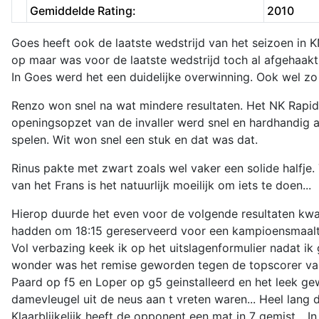
Gemiddelde Rating:
2010
Goes heeft ook de laatste wedstrijd van het seizoen in 
op maar was voor de laatste wedstrijd toch al afgehaakt
In Goes werd het een duidelijke overwinning. Ook wel zo 
Renzo won snel na wat mindere resultaten. Het NK Rapid
openingsopzet van de invaller werd snel en hardhandig a
spelen. Wit won snel een stuk en dat was dat.
Rinus pakte met zwart zoals wel vaker een solide halfje. 
van het Frans is het natuurlijk moeilijk om iets te doen...
Hierop duurde het even voor de volgende resultaten kwa
hadden om 18:15 gereserveerd voor een kampioensmaaltijd
Vol verbazing keek ik op het uitslagenformulier nadat ik
wonder was het remise geworden tegen de topscorer van d
Paard op f5 en Loper op g5 geinstalleerd en het leek ge
damevleugel uit de neus aan t vreten waren... Heel lang d
Klaarblijkelijk heeft de opponent een mat in 7 gemist... 