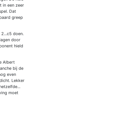
t in een zeer
spel. Dat
 paard greep
 2...c5 doen.
lagen door
ponent hield
e Albert
anche bij de
 nog even
dicht. Lekker
etzelfde...
aving moet