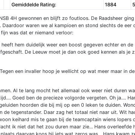
Gemiddelde Rating:
1884
KNSB 4H gewonnen en blijft zo foutloos. De Raadsheer ging 
. Daardoor waren we al kampioen en stond slechts de eer o
fijn was dat er niemand verloor:
 heeft hem duidelijk weer een boost gegeven echter en de
fgeschaft. De Leeuw moet je dan ook goed kennen als je zo
Tegen een invaller hoop je wellicht op wat meer maar in de 
men. Al te lang mocht het allemaal ook weer niet duren w
.... Goed ben de precieze volgorde vergeten. Oh ja.... Han
 geluiden hoorden die bij mij op een 0 leken te duiden. Wo
e tegenstander. Daar zag het totaal niet naar uit. Wit had
woon keihard mis te gaan bij de teamcaptain wiens lopers 
acht ik niet dat het zou duren maar zie... Hans overleefde h
In plaats daarvan koos hij iets wat zeros was... Hans kwam z