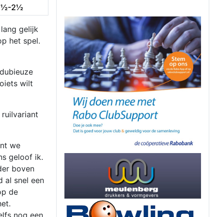
5½-2½
lang gelijk
p het spel.
 dubieuze
iets wilt
ruilvariant
ant we
s geloof ik.
nder boven
 al snel een
op de
et.
elfs nog een