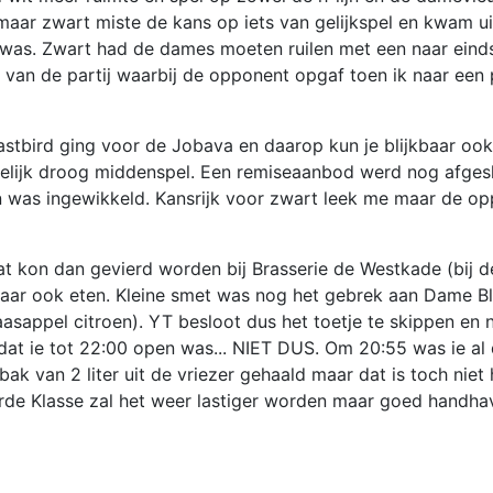
 maar zwart miste de kans op iets van gelijkspel en kwam ui
on was. Zwart had de dames moeten ruilen met een naar eind
nd van de partij waarbij de opponent opgaf toen ik naar een
astbird ging voor de Jobava en daarop kun je blijkbaar ook
elijk droog middenspel. Een remiseaanbod werd nog afges
en was ingewikkeld. Kansrijk voor zwart leek me maar de op
t kon dan gevierd worden bij Brasserie de Westkade (bij d
daar ook eten. Kleine smet was nog het gebrek aan Dame Bl
naasappel citroen). YT besloot dus het toetje te skippen en
dat ie tot 22:00 open was... NIET DUS. Om 20:55 was ie al 
k van 2 liter uit de vriezer gehaald maar dat is toch niet h
erde Klasse zal het weer lastiger worden maar goed handh