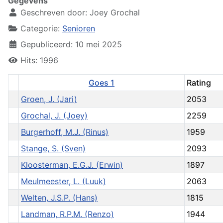
Gegevens
Geschreven door:
Joey Grochal
Categorie:
Senioren
Gepubliceerd: 10 mei 2025
Hits: 1996
Goes 1
Rating
Groen, J. (Jari)
2053
Grochal, J. (Joey)
2259
Burgerhoff, M.J. (Rinus)
1959
Stange, S. (Sven)
2093
Kloosterman, E.G.J. (Erwin)
1897
Meulmeester, L. (Luuk)
2063
Welten, J.S.P. (Hans)
1815
Landman, R.P.M. (Renzo)
1944