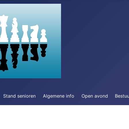
Stand senioren
Algemene info
Open avond
Bestu