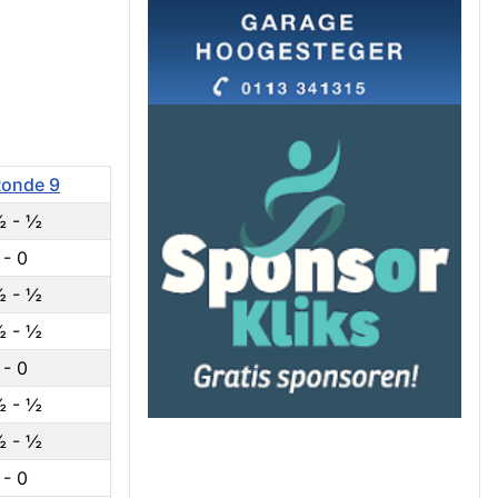
onde 9
½ - ½
 - 0
½ - ½
½ - ½
 - 0
½ - ½
½ - ½
 - 0