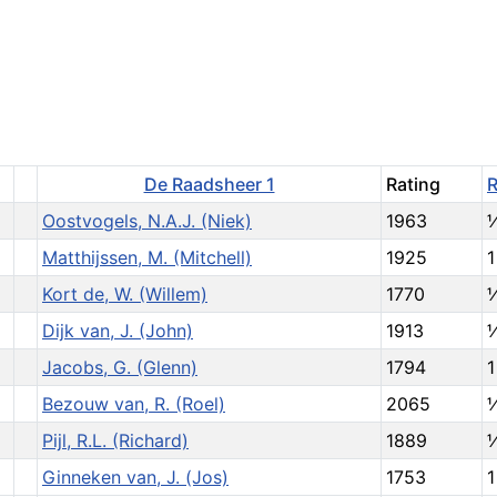
De Raadsheer 1
Rating
R
Oostvogels, N.A.J. (Niek)
1963
Matthijssen, M. (Mitchell)
1925
1
Kort de, W. (Willem)
1770
Dijk van, J. (John)
1913
Jacobs, G. (Glenn)
1794
1
Bezouw van, R. (Roel)
2065
Pijl, R.L. (Richard)
1889
Ginneken van, J. (Jos)
1753
1