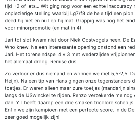
tijd +2 of iets... Wit ging nog voor een echte inaccuracy
onplezierige stelling waarbij Lg7/f8 de hele tijd een pi
deed hij niet en nu liep hij mat. Grappig was nog het ei
voor minorpromotie (en mat in 4).
Jari tot slot kwam niet door Niek Oostvogels heen. De E
Who knew. Na een interessante opening onstond een red
Jari. Het toreneindspel 4 v 3 met wederzijdse vrijpionn
het allemaal droog. Remise dus.
Zo verloor er dus niemand en wonnen we met 5,5-2,5. Da
Heijn). Na een tip van Hans gingen onze tegenstanders 
toetjes. Er waren alleen maar zure toetjes (mandarijn si
langs de IJSwinckel te rijden. Renzo verzekerde me nog 
dan. YT heeft daarop een drie smaken tricolore schepijs ba
Enfin we zijn kampioen met een perfecte score. In de D
zeer goed mogelijk zijn!