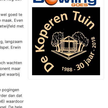
t wel goed te
e maak. Even
etwijfeld met
ng, langzaam
spel. Erwin
toch wachten
ponent maar
pel waarbij
e pogingen
rder dan dat
 h6) waardoor
ugel. De hele