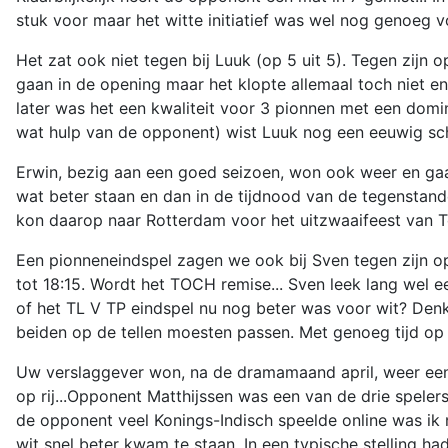
stuk voor maar het witte initiatief was wel nog genoeg vo
Het zat ook niet tegen bij Luuk (op 5 uit 5). Tegen zijn 
gaan in de opening maar het klopte allemaal toch niet 
later was het een kwaliteit voor 3 pionnen met een domi
wat hulp van de opponent) wist Luuk nog een eeuwig sch
Erwin, bezig aan een goed seizoen, won ook weer en gaa
wat beter staan en dan in de tijdnood van de tegenstand
kon daarop naar Rotterdam voor het uitzwaaifeest van Tom,
Een pionneneindspel zagen we ook bij Sven tegen zijn o
tot 18:15. Wordt het TOCH remise... Sven leek lang wel 
of het TL V TP eindspel nu nog beter was voor wit? Denk 
beiden op de tellen moesten passen. Met genoeg tijd op
Uw verslaggever won, na de dramamaand april, weer eens
op rij...Opponent Matthijssen was een van de drie speler
de opponent veel Konings-Indisch speelde online was ik n
wit snel beter kwam te staan. In een typische stelling h