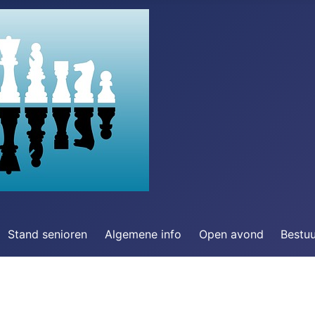
Stand senioren
Algemene info
Open avond
Bestu