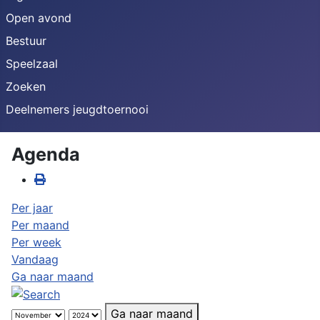
Open avond
Bestuur
Speelzaal
Zoeken
Deelnemers jeugdtoernooi
Agenda
Per jaar
Per maand
Per week
Vandaag
Ga naar maand
Ga naar maand