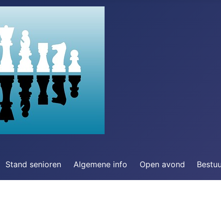
Stand senioren
Algemene info
Open avond
Bestu