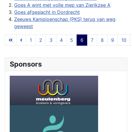
Goes A wint met volle mep van Zierikzee A
Goes afgeslacht in Dordrecht
Zeeuws Kampioenschap (PKS) terug van weg
geweest
1
2
3
4
5
6
7
8
9
10
Pagina 6 van 53
Sponsors