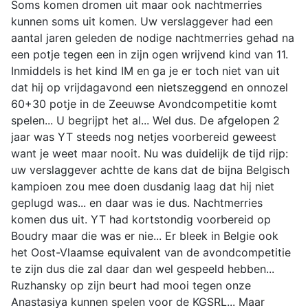
Soms komen dromen uit maar ook nachtmerries
kunnen soms uit komen. Uw verslaggever had een
aantal jaren geleden de nodige nachtmerries gehad na
een potje tegen een in zijn ogen wrijvend kind van 11.
Inmiddels is het kind IM en ga je er toch niet van uit
dat hij op vrijdagavond een nietszeggend en onnozel
60+30 potje in de Zeeuwse Avondcompetitie komt
spelen... U begrijpt het al... Wel dus. De afgelopen 2
jaar was YT steeds nog netjes voorbereid geweest
want je weet maar nooit. Nu was duidelijk de tijd rijp:
uw verslaggever achtte de kans dat de bijna Belgisch
kampioen zou mee doen dusdanig laag dat hij niet
geplugd was... en daar was ie dus. Nachtmerries
komen dus uit. YT had kortstondig voorbereid op
Boudry maar die was er nie... Er bleek in Belgie ook
het Oost-Vlaamse equivalent van de avondcompetitie
te zijn dus die zal daar dan wel gespeeld hebben...
Ruzhansky op zijn beurt had mooi tegen onze
Anastasiya kunnen spelen voor de KGSRL... Maar