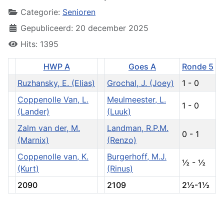
Categorie:
Senioren
Gepubliceerd: 20 december 2025
Hits: 1395
HWP A
Goes A
Ronde 5
Ruzhansky, E. (Elias)
Grochal, J. (Joey)
1 - 0
Coppenolle Van, L.
Meulmeester, L.
1 - 0
(Lander)
(Luuk)
Zalm van der, M.
Landman, R.P.M.
0 - 1
(Marnix)
(Renzo)
Coppenolle van, K.
Burgerhoff, M.J.
½ - ½
(Kurt)
(Rinus)
2090
2109
2½-1½