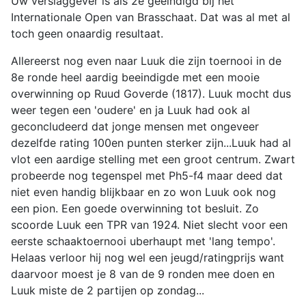
Uw verslaggever is als 2e geeindigd bij het
Internationale Open van Brasschaat. Dat was al met al
toch geen onaardig resultaat.
Allereerst nog even naar Luuk die zijn toernooi in de
8e ronde heel aardig beeindigde met een mooie
overwinning op Ruud Goverde (1817). Luuk mocht dus
weer tegen een 'oudere' en ja Luuk had ook al
geconcludeerd dat jonge mensen met ongeveer
dezelfde rating 100en punten sterker zijn...Luuk had al
vlot een aardige stelling met een groot centrum. Zwart
probeerde nog tegenspel met Ph5-f4 maar deed dat
niet even handig blijkbaar en zo won Luuk ook nog
een pion. Een goede overwinning tot besluit. Zo
scoorde Luuk een TPR van 1924. Niet slecht voor een
eerste schaaktoernooi uberhaupt met 'lang tempo'.
Helaas verloor hij nog wel een jeugd/ratingprijs want
daarvoor moest je 8 van de 9 ronden mee doen en
Luuk miste de 2 partijen op zondag...