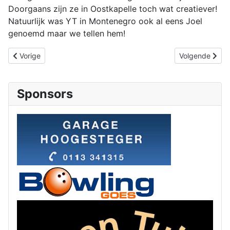
Doorgaans zijn ze in Oostkapelle toch wat creatiever!
Natuurlijk was YT in Montenegro ook al eens Joel
genoemd maar we tellen hem!
Vorig artikel: Joey weer 22e op NK Snelschaken.... jeugd wel in d
Volgende artik
Vorige
Volgende
Sponsors