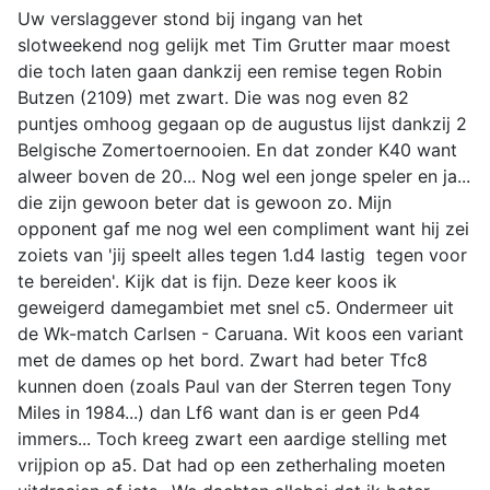
Uw verslaggever stond bij ingang van het
slotweekend nog gelijk met Tim Grutter maar moest
die toch laten gaan dankzij een remise tegen Robin
Butzen (2109) met zwart. Die was nog even 82
puntjes omhoog gegaan op de augustus lijst dankzij 2
Belgische Zomertoernooien. En dat zonder K40 want
alweer boven de 20... Nog wel een jonge speler en ja...
die zijn gewoon beter dat is gewoon zo. Mijn
opponent gaf me nog wel een compliment want hij zei
zoiets van 'jij speelt alles tegen 1.d4 lastig tegen voor
te bereiden'. Kijk dat is fijn. Deze keer koos ik
geweigerd damegambiet met snel c5. Ondermeer uit
de Wk-match Carlsen - Caruana. Wit koos een variant
met de dames op het bord. Zwart had beter Tfc8
kunnen doen (zoals Paul van der Sterren tegen Tony
Miles in 1984...) dan Lf6 want dan is er geen Pd4
immers... Toch kreeg zwart een aardige stelling met
vrijpion op a5. Dat had op een zetherhaling moeten