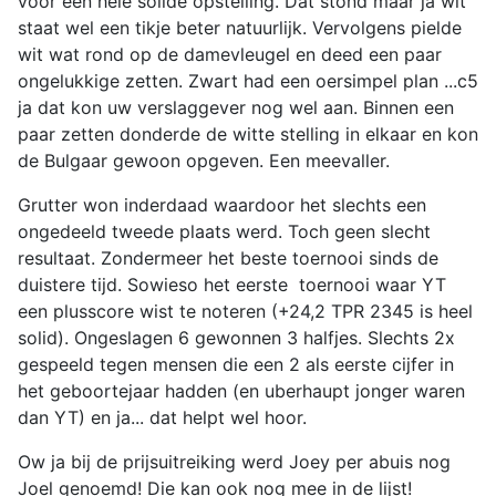
voor een hele solide opstelling. Dat stond maar ja wit
staat wel een tikje beter natuurlijk. Vervolgens pielde
wit wat rond op de damevleugel en deed een paar
ongelukkige zetten. Zwart had een oersimpel plan ...c5
ja dat kon uw verslaggever nog wel aan. Binnen een
paar zetten donderde de witte stelling in elkaar en kon
de Bulgaar gewoon opgeven. Een meevaller.
Grutter won inderdaad waardoor het slechts een
ongedeeld tweede plaats werd. Toch geen slecht
resultaat. Zondermeer het beste toernooi sinds de
duistere tijd. Sowieso het eerste toernooi waar YT
een plusscore wist te noteren (+24,2 TPR 2345 is heel
solid). Ongeslagen 6 gewonnen 3 halfjes. Slechts 2x
gespeeld tegen mensen die een 2 als eerste cijfer in
het geboortejaar hadden (en uberhaupt jonger waren
dan YT) en ja... dat helpt wel hoor.
Ow ja bij de prijsuitreiking werd Joey per abuis nog
Joel genoemd! Die kan ook nog mee in de lijst!