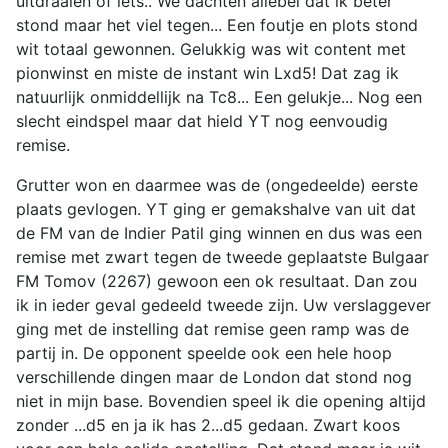
uitdraaien of iets.. We dachten allebei dat ik beter
stond maar het viel tegen... Een foutje en plots stond
wit totaal gewonnen. Gelukkig was wit content met
pionwinst en miste de instant win Lxd5! Dat zag ik
natuurlijk onmiddellijk na Tc8... Een gelukje... Nog een
slecht eindspel maar dat hield YT nog eenvoudig
remise.
Grutter won en daarmee was de (ongedeelde) eerste
plaats gevlogen. YT ging er gemakshalve van uit dat
de FM van de Indier Patil ging winnen en dus was een
remise met zwart tegen de tweede geplaatste Bulgaar
FM Tomov (2267) gewoon een ok resultaat. Dan zou
ik in ieder geval gedeeld tweede zijn. Uw verslaggever
ging met de instelling dat remise geen ramp was de
partij in. De opponent speelde ook een hele hoop
verschillende dingen maar de London dat stond nog
niet in mijn base. Bovendien speel ik die opening altijd
zonder ...d5 en ja ik has 2...d5 gedaan. Zwart koos