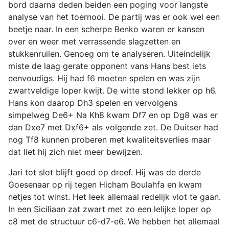
bord daarna deden beiden een poging voor langste
analyse van het toernooi. De partij was er ook wel een
beetje naar. In een scherpe Benko waren er kansen
over en weer met verrassende slagzetten en
stukkenruilen. Genoeg om te analyseren. Uiteindelijk
miste de laag gerate opponent vans Hans best iets
eenvoudigs. Hij had f6 moeten spelen en was zijn
zwartveldige loper kwijt. De witte stond lekker op h6.
Hans kon daarop Dh3 spelen en vervolgens
simpelweg De6+ Na Kh8 kwam Df7 en op Dg8 was er
dan Dxe7 met Dxf6+ als volgende zet. De Duitser had
nog Tf8 kunnen proberen met kwaliteitsverlies maar
dat liet hij zich niet meer bewijzen.
Jari tot slot blijft goed op dreef. Hij was de derde
Goesenaar op rij tegen Hicham Boulahfa en kwam
netjes tot winst. Het leek allemaal redelijk vlot te gaan.
In een Siciliaan zat zwart met zo een lelijke loper op
c8 met de structuur c6-d7-e6. We hebben het allemaal