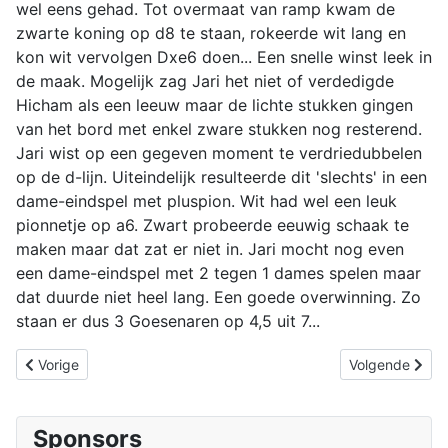
wel eens gehad. Tot overmaat van ramp kwam de
zwarte koning op d8 te staan, rokeerde wit lang en
kon wit vervolgen Dxe6 doen... Een snelle winst leek in
de maak. Mogelijk zag Jari het niet of verdedigde
Hicham als een leeuw maar de lichte stukken gingen
van het bord met enkel zware stukken nog resterend.
Jari wist op een gegeven moment te verdriedubbelen
op de d-lijn. Uiteindelijk resulteerde dit 'slechts' in een
dame-eindspel met pluspion. Wit had wel een leuk
pionnetje op a6. Zwart probeerde eeuwig schaak te
maken maar dat zat er niet in. Jari mocht nog even
een dame-eindspel met 2 tegen 1 dames spelen maar
dat duurde niet heel lang. Een goede overwinning. Zo
staan er dus 3 Goesenaren op 4,5 uit 7...
Vorig artikel: HZ-toernooi weer voorbij
Volgende artike
Vorige
Volgende
Sponsors