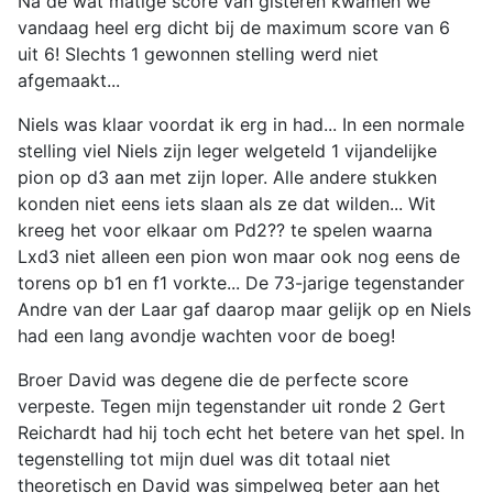
Na de wat matige score van gisteren kwamen we
vandaag heel erg dicht bij de maximum score van 6
uit 6! Slechts 1 gewonnen stelling werd niet
afgemaakt...
Niels was klaar voordat ik erg in had... In een normale
stelling viel Niels zijn leger welgeteld 1 vijandelijke
pion op d3 aan met zijn loper. Alle andere stukken
konden niet eens iets slaan als ze dat wilden... Wit
kreeg het voor elkaar om Pd2?? te spelen waarna
Lxd3 niet alleen een pion won maar ook nog eens de
torens op b1 en f1 vorkte... De 73-jarige tegenstander
Andre van der Laar gaf daarop maar gelijk op en Niels
had een lang avondje wachten voor de boeg!
Broer David was degene die de perfecte score
verpeste. Tegen mijn tegenstander uit ronde 2 Gert
Reichardt had hij toch echt het betere van het spel. In
tegenstelling tot mijn duel was dit totaal niet
theoretisch en David was simpelweg beter aan het