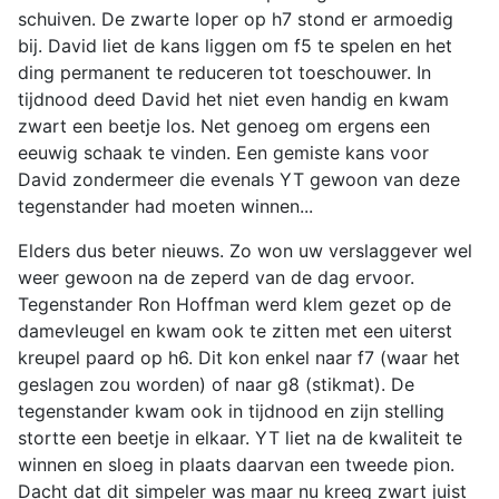
schuiven. De zwarte loper op h7 stond er armoedig
bij. David liet de kans liggen om f5 te spelen en het
ding permanent te reduceren tot toeschouwer. In
tijdnood deed David het niet even handig en kwam
zwart een beetje los. Net genoeg om ergens een
eeuwig schaak te vinden. Een gemiste kans voor
David zondermeer die evenals YT gewoon van deze
tegenstander had moeten winnen...
Elders dus beter nieuws. Zo won uw verslaggever wel
weer gewoon na de zeperd van de dag ervoor.
Tegenstander Ron Hoffman werd klem gezet op de
damevleugel en kwam ook te zitten met een uiterst
kreupel paard op h6. Dit kon enkel naar f7 (waar het
geslagen zou worden) of naar g8 (stikmat). De
tegenstander kwam ook in tijdnood en zijn stelling
stortte een beetje in elkaar. YT liet na de kwaliteit te
winnen en sloeg in plaats daarvan een tweede pion.
Dacht dat dit simpeler was maar nu kreeg zwart juist