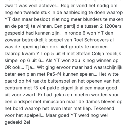
zwart was veel actiever... Rogier vond het nodig om
nog een tweede stuk in de aanbieding te doen waarop
YT dan maar besloot niet nog meer blunders te maken
en de partij te winnen. Een partij die tussen 2 1200ers
gespeeld had kunnen zijn! In ronde 6 won YT dan
zowaar betrekkelijk soepel van Roel Schroevers al
was de opening hier ook niet groots te noemen.
Daarop kwam YT op 5 uit 6 met Stefan Colijn redelijk
simpel op 6 uit 6... Als YT won zou ik nog winnen op
OR ook... Tja... Wit ging ervoor maar had waarschijnlijk
beter een plan met Pe5-f4 kunnen spelen... Het witte
paard op h4 raakte buitenspel en het openen van het
centrum met f3-e4 pakte eigenlijk alleen maar goed
uit voor zwart. Er had gekozen moeten worden voor
een eindspel met minuspion maar de dames bleven op
het bord waarop het even later mat liep. Tekenend
voor het spelpeil... Maar goed YT werd nog wel
gedeeld 2e!