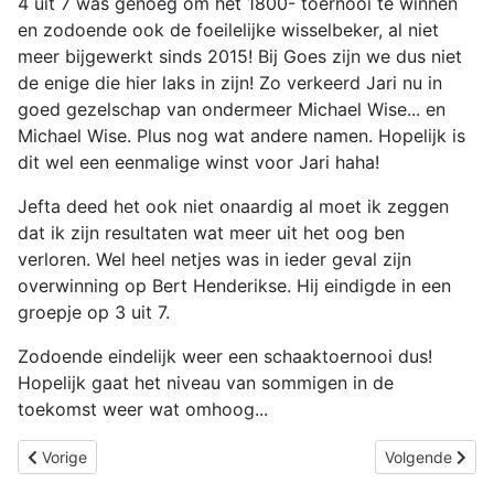
4 uit 7 was genoeg om het 1800- toernooi te winnen
en zodoende ook de foeilelijke wisselbeker, al niet
meer bijgewerkt sinds 2015! Bij Goes zijn we dus niet
de enige die hier laks in zijn! Zo verkeerd Jari nu in
goed gezelschap van ondermeer Michael Wise... en
Michael Wise. Plus nog wat andere namen. Hopelijk is
dit wel een eenmalige winst voor Jari haha!
Jefta deed het ook niet onaardig al moet ik zeggen
dat ik zijn resultaten wat meer uit het oog ben
verloren. Wel heel netjes was in ieder geval zijn
overwinning op Bert Henderikse. Hij eindigde in een
groepje op 3 uit 7.
Zodoende eindelijk weer een schaaktoernooi dus!
Hopelijk gaat het niveau van sommigen in de
toekomst weer wat omhoog...
Vorig artikel: Interne competitie ronde 6
Volgende artike
Vorige
Volgende