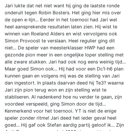
Jari lukte dat net niet want hij ging de laatste ronde
onderuit tegen Robin Bosters. Het ging hier mis over
de open e-lijn... Eerder in het toernooi had Jari wel
heel aansprekende resultaten laten zien. Hij wist te
winnen van Roeland Alders en wist vervolgens ook
Simon Provoost te verslaan. Heel regulier ging dit
niet... De speler van meesterklasser HWP had een
gezonde pion meer in een ongelijke loper stelling met
alle zware stukken. Jari had ook nog eens weinig tijd...
Maar goed Simon ook... Hij had voor een Dc1-h6 plan
kunnen gaan en volgens mij was de stelling van Jari
dan ingestort. In plaats daarvan deed hij Te3? waarna
Jari zijn pion terug won en zijn stelling wist te
stabliseren. Al nadenkend hoe nu verder te gaan, zijn
voordeel verspeeld, ging Simon door de tijd...
Kenmerkend voor het toernooi. YT is niet de enige
speler zonder ritme! Jari deed het ieder geval heel
goed... Hij gaf ook Stefan aardig partij geloof ik... Zijn