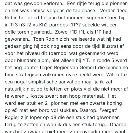
dat was gewoon verloren... Een rijtje terug die pionnen
en het was remise volgens de tablebase... Verder deed
Robin het goed tot aan het moment supreme toen hij
in Tf3 h3 f2 vs Kh2 pardoes f1T?? speelde wit een
dolle toren gunnend... Zowel f1D f1L als f1P had
gewonnen... Toen Robin zich realiseerde wat hij had
gedaan ging hij ook nog eens door de tijd! Illustratief
voor het niveau dit toernooi wat gekenmerkt werd
door blunders alom, niet alleen bij YT. In ronde 5 werd
het nog bonter tegen Rogier van Gemert die binnen no
time strategisch volkomen overspeeld werd. Wit zette
een nogal simplistische aanval op maar ja ik zat
natuurlijk niet op te letten en plots viel die niet meer af
te weren... Kostte zwart een hoop materiaal... Het
werd een stuk en 2 pionnen met een zwarte koning
op e5 met een bord vol stukken. Daarop.. 'Vergat'
Rogier zijn loper op d8 die een stuk had gewonnen
terug te zetten en won ik dus een stuk terug... Daarop
was het zowaar al niet meer zo eenvoudig meer want