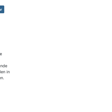
ar
e
onde
len in
en.