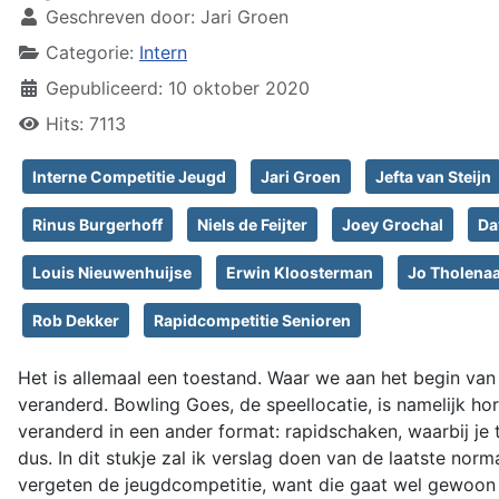
Geschreven door:
Jari Groen
Categorie:
Intern
Gepubliceerd: 10 oktober 2020
Hits: 7113
Interne Competitie Jeugd
Jari Groen
Jefta van Steijn
Rinus Burgerhoff
Niels de Feijter
Joey Grochal
Da
Louis Nieuwenhuijse
Erwin Kloosterman
Jo Tholena
Rob Dekker
Rapidcompetitie Senioren
Het is allemaal een toestand. Waar we aan het begin van
veranderd. Bowling Goes, de speellocatie, is namelijk 
veranderd in een ander format: rapidschaken, waarbij je t
dus. In dit stukje zal ik verslag doen van de laatste nor
vergeten de jeugdcompetitie, want die gaat wel gewoon