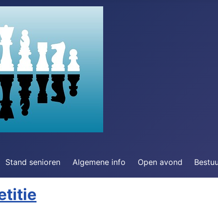
Stand senioren
Algemene info
Open avond
Bestu
titie