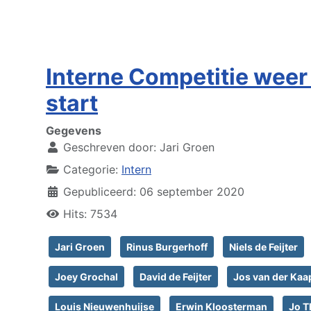
Interne Competitie weer
start
Gegevens
Geschreven door:
Jari Groen
Categorie:
Intern
Gepubliceerd: 06 september 2020
Hits: 7534
Jari Groen
Rinus Burgerhoff
Niels de Feijter
Joey Grochal
David de Feijter
Jos van der Kaa
Louis Nieuwenhuijse
Erwin Kloosterman
Jo T