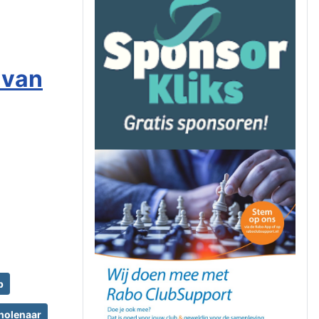
 van
p
holenaar