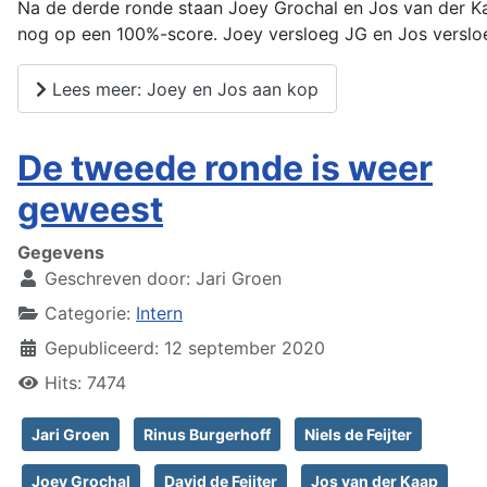
Na de derde ronde staan Joey Grochal en Jos van der K
nog op een 100%-score. Joey versloeg JG en Jos verslo
Lees meer: Joey en Jos aan kop
De tweede ronde is weer
geweest
Gegevens
Geschreven door:
Jari Groen
Categorie:
Intern
Gepubliceerd: 12 september 2020
Hits: 7474
Jari Groen
Rinus Burgerhoff
Niels de Feijter
Joey Grochal
David de Feijter
Jos van der Kaap