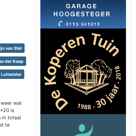
ijn van Stel
an der Kaap
 Luitwieler
r weer wat
+20 is
 in totaal
et te