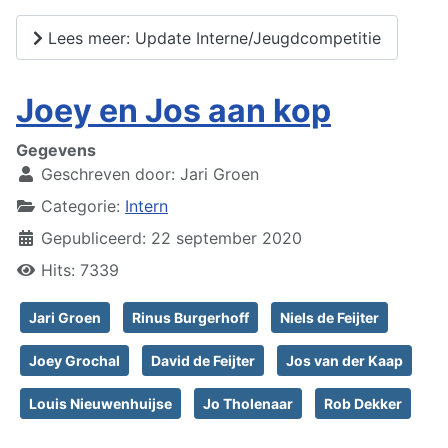
Lees meer: Update Interne/Jeugdcompetitie
Joey en Jos aan kop
Gegevens
Geschreven door:
Jari Groen
Categorie:
Intern
Gepubliceerd: 22 september 2020
Hits: 7339
Jari Groen
Rinus Burgerhoff
Niels de Feijter
Joey Grochal
David de Feijter
Jos van der Kaap
Louis Nieuwenhuijse
Jo Tholenaar
Rob Dekker