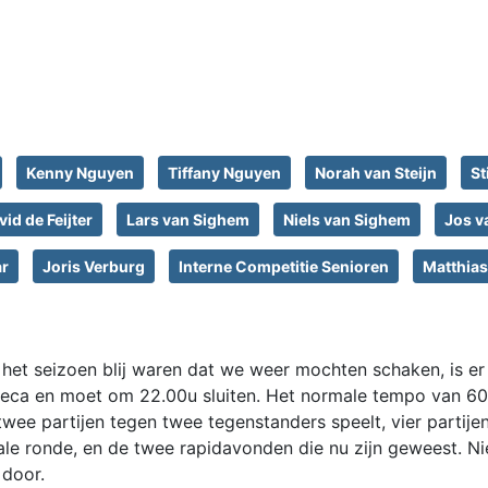
Kenny Nguyen
Tiffany Nguyen
Norah van Steijn
St
vid de Feijter
Lars van Sighem
Niels van Sighem
Jos v
ar
Joris Verburg
Interne Competitie Senioren
Matthias
 het seizoen blij waren dat we weer mochten schaken, is e
horeca en moet om 22.00u sluiten. Het normale tempo van 60
wee partijen tegen twee tegenstanders speelt, vier partijen
male ronde, en de twee rapidavonden die nu zijn geweest. Ni
 door.