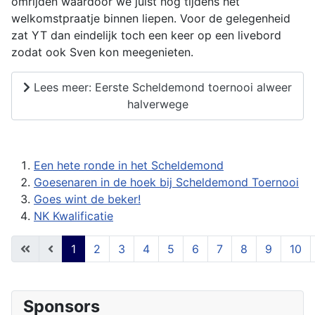
omrijden waardoor we juist nog tijdens het
welkomstpraatje binnen liepen. Voor de gelegenheid
zat YT dan eindelijk toch een keer op een livebord
zodat ook Sven kon meegenieten.
Lees meer: Eerste Scheldemond toernooi alweer
halverwege
Een hete ronde in het Scheldemond
Goesenaren in de hoek bij Scheldemond Toernooi
Goes wint de beker!
NK Kwalificatie
1
2
3
4
5
6
7
8
9
10
Pagina 1 van 54
Sponsors