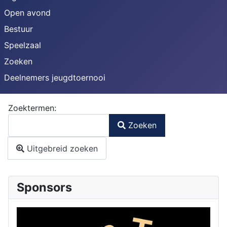
Open avond
Bestuur
Speelzaal
Zoeken
Deelnemers jeugdtoernooi
Zoekformulier
Zoektermen:
Zoeken
Type 2 or more characters for results.
Uitgebreid zoeken
Sponsors