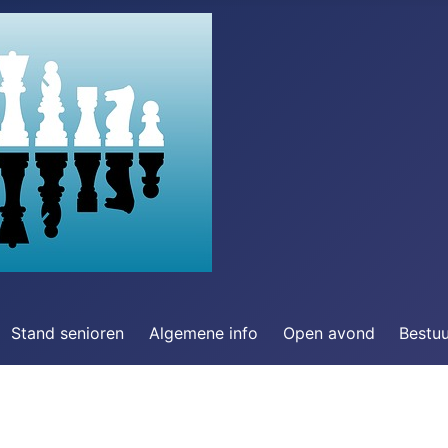
Stand senioren
Algemene info
Open avond
Bestu