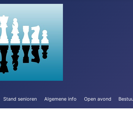
Stand senioren
Algemene info
Open avond
Bestu