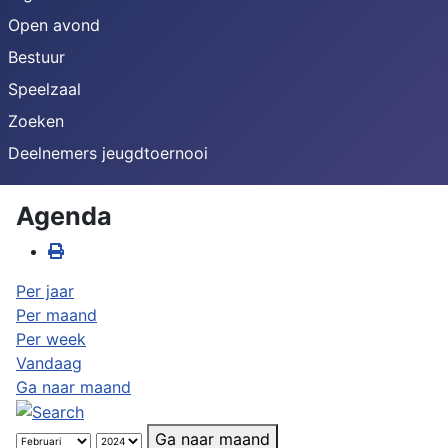
Open avond
Bestuur
Speelzaal
Zoeken
Deelnemers jeugdtoernooi
Agenda
Per jaar
Per maand
Per week
Vandaag
Ga naar maand
Ga naar maand