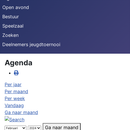
Open avond
Bestuur
Speelzaal
Zoeken
Deelnemers jeugdtoernooi
Agenda
Per jaar
Per maand
Per week
Vandaag
Ga naar maand
Ga naar maand