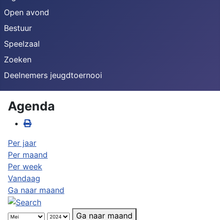
Open avond
Bestuur
Speelzaal
Zoeken
Deelnemers jeugdtoernooi
Agenda
Per jaar
Per maand
Per week
Vandaag
Ga naar maand
Ga naar maand