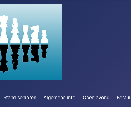
Stand senioren
Algemene info
Open avond
Bestu