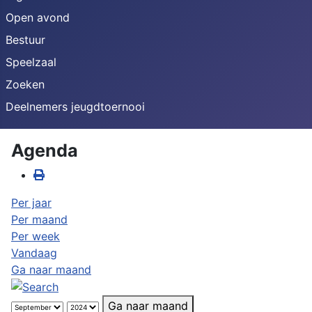
Open avond
Bestuur
Speelzaal
Zoeken
Deelnemers jeugdtoernooi
Agenda
Per jaar
Per maand
Per week
Vandaag
Ga naar maand
Ga naar maand