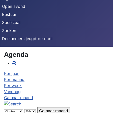
Open avond
Bestuur
Speelzaal
Zoeken
Deelnemers jeugdtoernooi
Agenda
Per jaar
Per maand
Per week
Vandaag
Ga naar maand
Ga naar maand