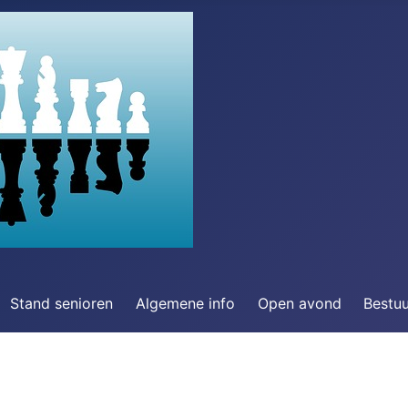
Stand senioren
Algemene info
Open avond
Bestu