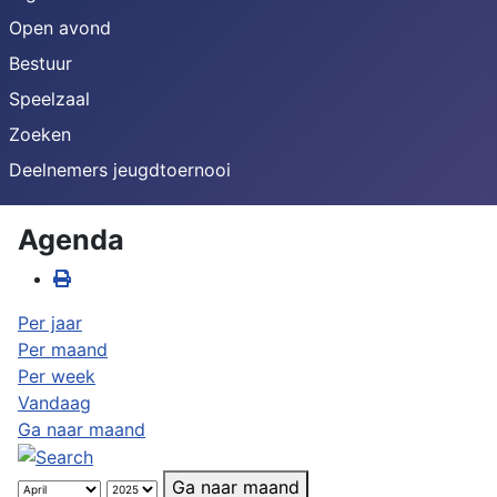
Open avond
Bestuur
Speelzaal
Zoeken
Deelnemers jeugdtoernooi
Agenda
Per jaar
Per maand
Per week
Vandaag
Ga naar maand
Ga naar maand