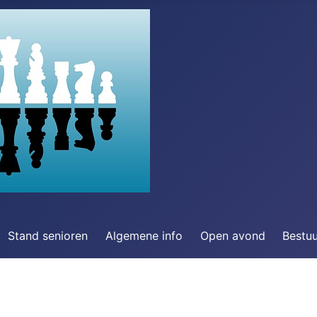
Stand senioren
Algemene info
Open avond
Bestu