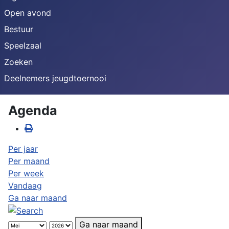
Open avond
Bestuur
Speelzaal
Zoeken
Deelnemers jeugdtoernooi
Agenda
Per jaar
Per maand
Per week
Vandaag
Ga naar maand
Ga naar maand