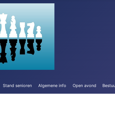
Stand senioren
Algemene info
Open avond
Bestu