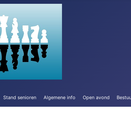
Stand senioren
Algemene info
Open avond
Bestu