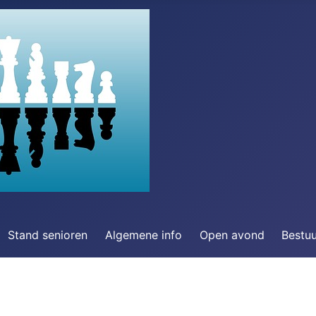
Stand senioren
Algemene info
Open avond
Bestu