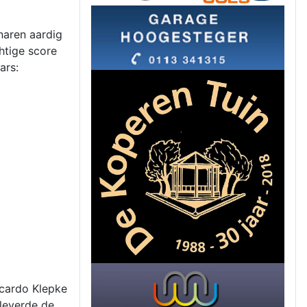
naren aardig
htige score
ars:
cardo Klepke
leverde de