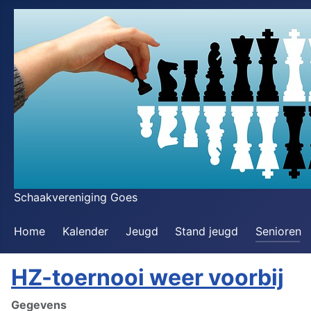
Schaakvereniging Goes
Home
Kalender
Jeugd
Stand jeugd
Senioren
HZ-toernooi weer voorbij
Gegevens