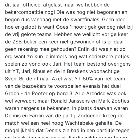
dit jaar officieel afgelast maar we hebben de
bekercompetitie nog! Die was nog niet begonnen en
begon dus vandaag met de kwartfinales. Geen idee
hoe er geloot is want Goes 1 hoort gek genoeg niet bij
de vrij gelote teams. Hebben we wellicht vorige keer
de ZSB-beker een keer niet gewonnen of is er daar
geen rekening mee gehouden? Enfin dit was niet zo
erg want zo kun je immers nog wat serieuzere potjes
spelen zo vond ook Jari. Het team bestond overigens
uit YT, Jari, Rinus en de in Breskens woonachtige
Sven. Bij de rit naar Axel wist YT 50% van het team
van de bezoekers te voorspellen evenals het duel
Groen - de Pooter op bord 3. Arjo Arendse was ook
wel verwacht maar Ronald Janssens en Mark Zootjes
waren nergens te bekennen. In plaats daarvan waren
Dennis en Fardin van de partij. Zodoende kreeg de
match wel een heel hoog Wachtebeke gehalte. De
mogelijkheid dat Dennis zin had in een partijtje tegen
mij bleek dan weer onjuist, Fardin wilde graag tegen