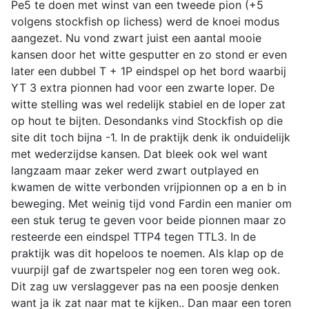
Pe5 te doen met winst van een tweede pion (+5
volgens stockfish op lichess) werd de knoei modus
aangezet. Nu vond zwart juist een aantal mooie
kansen door het witte gesputter en zo stond er even
later een dubbel T + 1P eindspel op het bord waarbij
YT 3 extra pionnen had voor een zwarte loper. De
witte stelling was wel redelijk stabiel en de loper zat
op hout te bijten. Desondanks vind Stockfish op die
site dit toch bijna -1. In de praktijk denk ik onduidelijk
met wederzijdse kansen. Dat bleek ook wel want
langzaam maar zeker werd zwart outplayed en
kwamen de witte verbonden vrijpionnen op a en b in
beweging. Met weinig tijd vond Fardin een manier om
een stuk terug te geven voor beide pionnen maar zo
resteerde een eindspel TTP4 tegen TTL3. In de
praktijk was dit hopeloos te noemen. Als klap op de
vuurpijl gaf de zwartspeler nog een toren weg ook.
Dit zag uw verslaggever pas na een poosje denken
want ja ik zat naar mat te kijken.. Dan maar een toren