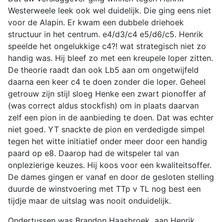
Westerweele leek ook wel duidelijk. Die ging eens niet
voor de Alapin. Er kwam een dubbele driehoek
structuur in het centrum. e4/d3/c4 e5/d6/c5. Henrik
speelde het ongelukkige c4?! wat strategisch niet zo
handig was. Hij bleef zo met een kreupele loper zitten.
De theorie raadt dan ook Lb5 aan om ongetwijfeld
daarna een keer c4 te doen zonder die loper. Geheel
getrouw zijn stijl sloeg Henke een zwart pionoffer af
(was correct aldus stockfish) om in plaats daarvan
zelf een pion in de aanbieding te doen. Dat was echter
niet goed. YT snackte de pion en verdedigde simpel
tegen het witte initiatief onder meer door een handig
paard op e8. Daarop had de witspeler tal van
onplezierige keuzes. Hij koos voor een kwaliteitsoffer.
De dames gingen er vanaf en door de gesloten stelling
duurde de winstvoering met TTp v TL nog best een
tijdje maar de uitslag was nooit onduidelijk.
Ondertussen was Brandon Haasbroek aan Henrik