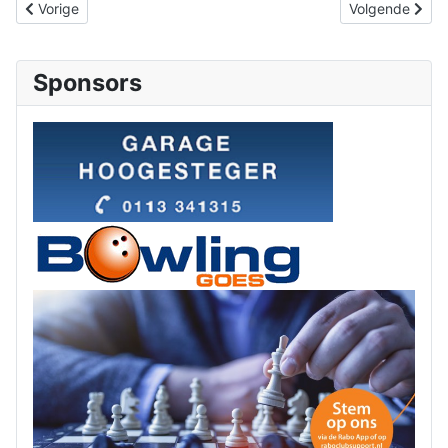
Vorig artikel: Goes C - SKS C
Volgende artik
Vorige
Volgende
Sponsors