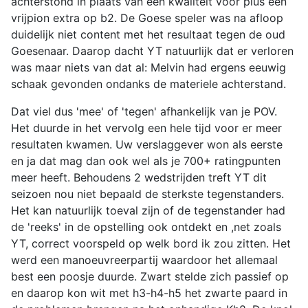
achterstond in plaats van een kwaliteit voor plus een
vrijpion extra op b2. De Goese speler was na afloop
duidelijk niet content met het resultaat tegen de oud
Goesenaar. Daarop dacht YT natuurlijk dat er verloren
was maar niets van dat al: Melvin had ergens eeuwig
schaak gevonden ondanks de materiele achterstand.
Dat viel dus 'mee' of 'tegen' afhankelijk van je POV.
Het duurde in het vervolg een hele tijd voor er meer
resultaten kwamen. Uw verslaggever won als eerste
en ja dat mag dan ook wel als je 700+ ratingpunten
meer heeft. Behoudens 2 wedstrijden treft YT dit
seizoen nou niet bepaald de sterkste tegenstanders.
Het kan natuurlijk toeval zijn of de tegenstander had
de 'reeks' in de opstelling ook ontdekt en ,net zoals
YT, correct voorspeld op welk bord ik zou zitten. Het
werd een manoeuvreerpartij waardoor het allemaal
best een poosje duurde. Zwart stelde zich passief op
en daarop kon wit met h3-h4-h5 het zwarte paard in