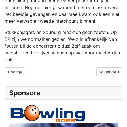
ongelukkig dat Jari met Kd8! het paard kon gaan
insluiten. Nog net niet gewapend met een lasso werd
het beestje gevangen en daarmee kwam ook een niet
meer verwacht tweede matchpunt binnen!
Stukkenjagers en Souburg maakten geen fouten. Op
BP zijn we normaliter gezien. We zijn afhankelijk van
fouten bij de concurrentie dus! Zelf zaak om
wedstrijden te blijven winnen op wat voor manier dan
ook....
Vorig artikel: Goes A op Schokkende Wijze Schandelijk Verslag
Volgende artike
Vorige
Volgende
Sponsors