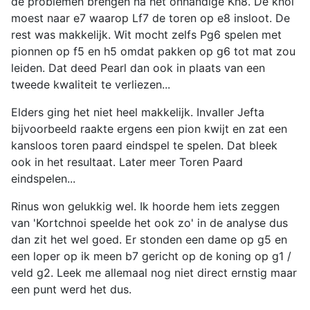
de problemen brengen na het onhandige Kh8. De knol
moest naar e7 waarop Lf7 de toren op e8 insloot. De
rest was makkelijk. Wit mocht zelfs Pg6 spelen met
pionnen op f5 en h5 omdat pakken op g6 tot mat zou
leiden. Dat deed Pearl dan ook in plaats van een
tweede kwaliteit te verliezen...
Elders ging het niet heel makkelijk. Invaller Jefta
bijvoorbeeld raakte ergens een pion kwijt en zat een
kansloos toren paard eindspel te spelen. Dat bleek
ook in het resultaat. Later meer Toren Paard
eindspelen...
Rinus won gelukkig wel. Ik hoorde hem iets zeggen
van 'Kortchnoi speelde het ook zo' in de analyse dus
dan zit het wel goed. Er stonden een dame op g5 en
een loper op ik meen b7 gericht op de koning op g1 /
veld g2. Leek me allemaal nog niet direct ernstig maar
een punt werd het dus.