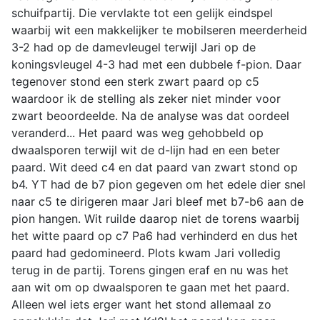
schuifpartij. Die vervlakte tot een gelijk eindspel
waarbij wit een makkelijker te mobilseren meerderheid
3-2 had op de damevleugel terwijl Jari op de
koningsvleugel 4-3 had met een dubbele f-pion. Daar
tegenover stond een sterk zwart paard op c5
waardoor ik de stelling als zeker niet minder voor
zwart beoordeelde. Na de analyse was dat oordeel
veranderd... Het paard was weg gehobbeld op
dwaalsporen terwijl wit de d-lijn had en een beter
paard. Wit deed c4 en dat paard van zwart stond op
b4. YT had de b7 pion gegeven om het edele dier snel
naar c5 te dirigeren maar Jari bleef met b7-b6 aan de
pion hangen. Wit ruilde daarop niet de torens waarbij
het witte paard op c7 Pa6 had verhinderd en dus het
paard had gedomineerd. Plots kwam Jari volledig
terug in de partij. Torens gingen eraf en nu was het
aan wit om op dwaalsporen te gaan met het paard.
Alleen wel iets erger want het stond allemaal zo