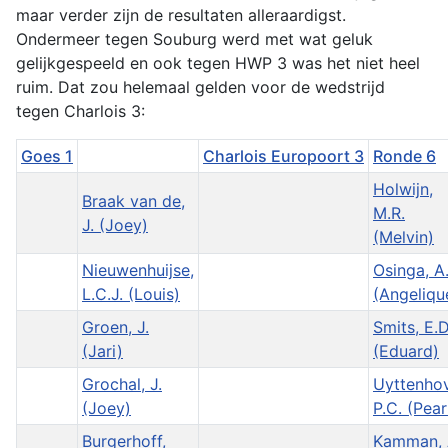
maar verder zijn de resultaten alleraardigst.
Ondermeer tegen Souburg werd met wat geluk
gelijkgespeeld en ook tegen HWP 3 was het niet heel
ruim. Dat zou helemaal gelden voor de wedstrijd
tegen Charlois 3:
Goes 1
Charlois Europoort 3
Ronde 6
Holwijn,
Braak van de,
M.R.
J. (Joey)
(Melvin)
Nieuwenhuijse,
Osinga, A
L.C.J. (Louis)
(Angeliqu
Groen, J.
Smits, E.D
(Jari)
(Eduard)
Grochal, J.
Uyttenho
(Joey)
P.C. (Pear
Burgerhoff,
Kamman, 