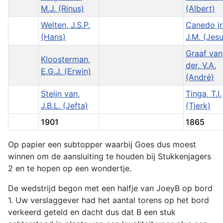
M.J. (Rinus)
(Albert)
Welten, J.S.P.
Canedo jr.
(Hans)
J.M. (Jesu
Graaf van
Kloosterman,
der, V.A.
E.G.J. (Erwin)
(André)
Steijn van,
Tinga, T.I.
J.B.L. (Jefta)
(Tjerk)
1901
1865
Op papier een subtopper waarbij Goes dus moest
winnen om de aansluiting te houden bij Stukkenjagers
2 en te hopen op een wondertje.
De wedstrijd begon met een halfje van JoeyB op bord
1. Uw verslaggever had het aantal torens op het bord
verkeerd geteld en dacht dus dat B een stuk