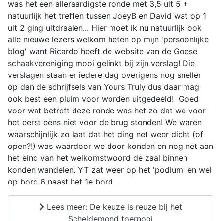
was het een alleraardigste ronde met 3,5 uit 5 +
natuurlijk het treffen tussen JoeyB en David wat op 1
uit 2 ging uitdraaien... Hier moet ik nu natuurlijk ook
alle nieuwe lezers welkom heten op mijn 'persoonlijke
blog' want Ricardo heeft de website van de Goese
schaakvereniging mooi gelinkt bij zijn verslag! Die
verslagen staan er iedere dag overigens nog sneller
op dan de schrijfsels van Yours Truly dus daar mag
ook best een pluim voor worden uitgedeeld! Goed
voor wat betreft deze ronde was het zo dat we voor
het eerst eens niet voor de brug stonden! We waren
waarschijnlijk zo laat dat het ding net weer dicht (of
open?!) was waardoor we door konden en nog net aan
het eind van het welkomstwoord de zaal binnen
konden wandelen. YT zat weer op het 'podium' en wel
op bord 6 naast het 1e bord.
Lees meer: De keuze is reuze bij het
Scheldemond toernooi