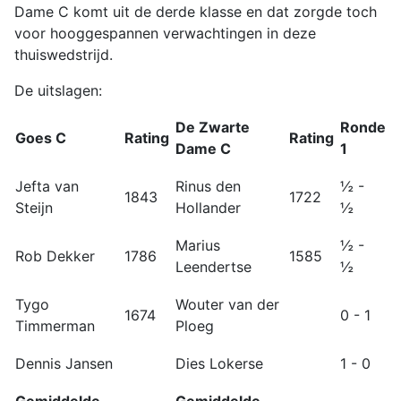
Dame C komt uit de derde klasse en dat zorgde toch
voor hooggespannen verwachtingen in deze
thuiswedstrijd.
De uitslagen:
De Zwarte
Ronde
Goes C
Rating
Rating
Dame C
1
Jefta van
Rinus den
½ -
1843
1722
Steijn
Hollander
½
Marius
½ -
Rob Dekker
1786
1585
Leendertse
½
Tygo
Wouter van der
1674
0 - 1
Timmerman
Ploeg
Dennis Jansen
Dies Lokerse
1 - 0
Gemiddelde
Gemiddelde