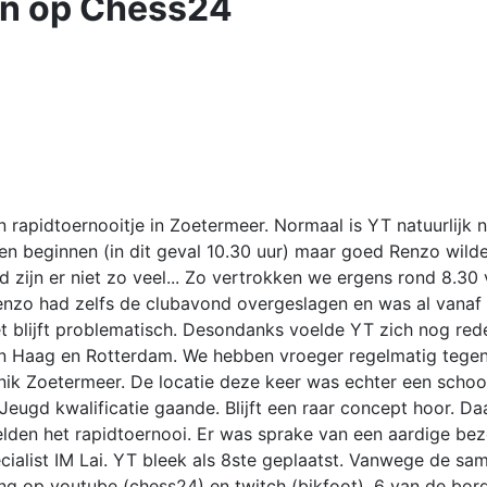
en op Chess24
rapidtoernooitje in Zoetermeer. Normaal is YT natuurlijk ni
pen beginnen (in dit geval 10.30 uur) maar goed Renzo wild
d zijn er niet zo veel... Zo vertrokken we ergens rond 8.30
Renzo had zelfs de clubavond overgeslagen en was al vanaf 
 blijft problematisch. Desondanks voelde YT zich nog redel
en Haag en Rotterdam. We hebben vroeger regelmatig tege
nik Zoetermeer. De locatie deze keer was echter een schoo
Jeugd kwalificatie gaande. Blijft een raar concept hoor. D
den het rapidtoernooi. Er was sprake van een aardige bez
ecialist IM Lai. YT bleek als 8ste geplaatst. Vanwege de s
ng op youtube (chess24) en twitch (bikfoot). 6 van de bo