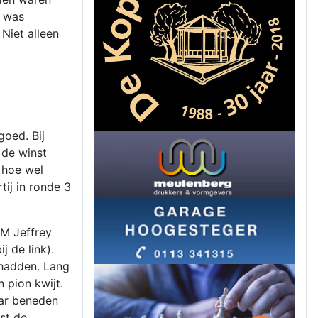
i was
Niet alleen
goed. Bij
 de winst
 hoe wel
ij in ronde 3
FM Jeffrey
j de link).
 hadden. Lang
 pion kwijt.
aar beneden
st de