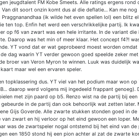
egen jeugdtalent FM Kobe Smeets. Alle ratings ergens rond
Van dit soort onzin komt dus al die deflatie... Kan me nog
raggnanandhaa (ik wilde het even spellen lol) een blitz el
e ten top. Enfin het werd een verschrikkelijke partij. Ik kw
per op f6 van zwart was een hele irritante. In de variant die 
te. Daarop was het min of meer klaar. Het concept f4?! was
 einde. YT vond dat er wat geprobeerd moest worden omdat 
an de dag waarin YT verder gewoon goed speelde zeker met
 de broer van Veron Myron te winnen. Luuk was duidelijk wat
kaart maar wel een ervaren speler.
en topklassering dus. YT viel van het podium maar won op 
SB... daarop werd volgens mij ingedeeld frappant genoeg).
elen met zijn paard op b5. Renzo wist na de partij bij een
 gebeurde in de partij dan ook behoorlijk wat zetten later.
 ene Gijs Goverde. Alle zwarte stukken stonden goed in de
 van zwart en hij verloor op het eind gewoon een loper. Me
ar was de zwartspeler nogal ontstemd bij het eind van de p
egen een 1850 stond hij een pion achter al zat de zwarte ko