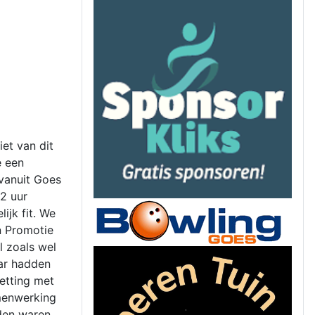
et van dit
e een
 vanuit Goes
2 uur
ijk fit. We
n Promotie
l zoals wel
aar hadden
etting met
amenwerking
rden waren