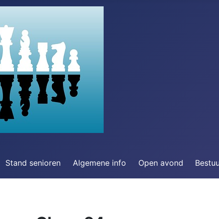
Stand senioren
Algemene info
Open avond
Bestu