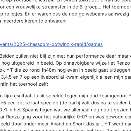
r een vrouwelijke streamster in de B-groep... Het toernoo
p rolletjes. En er waren dus de nodige webcams aanwezig. 
en meerdere keren te ontwaren:
events/2025-chesscom-botwinnik-rapid/games
Beiden zullen niet blij zijn met hun performance daar maar 
nog uitgebreid in beeld. Op onnavolgbare wijze liet Renzo
 ook YT die zo rond 1h48m nog even in beeld gaat uitleggen
4,5 en 7 op een livebord al kwam eigenlijk alleen mijn part
nfin het toernooi zelf:
n fijn resultaat. Luuk speelde tegen mijn oud-teamgenoot 
 een zet te laat speelde (de partij valt dus na te spelen bi
e1 in het Spaans tegen wat we allemaal nog nooit gezien
r Renzo ging voor het natuurlijke 0-0? en was gewoon een
speeld door onder meer Anand en Short dus ja... YT werd n
tukken van wit waren beter en dan gaat het fout. Zwart moe