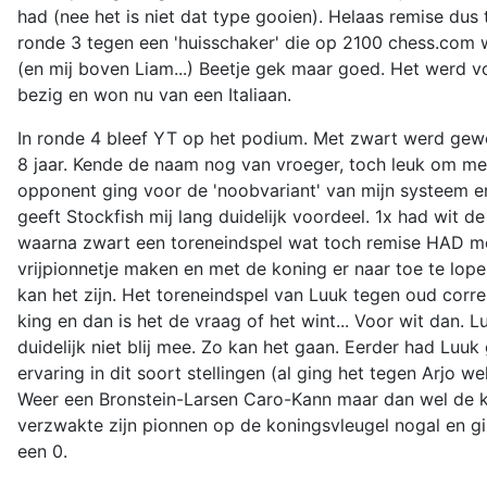
had (nee het is niet dat type gooien). Helaas remise dus
ronde 3 tegen een 'huisschaker' die op 2100 chess.com 
(en mij boven Liam...) Beetje gek maar goed. Het werd vo
bezig en won nu van een Italiaan.
In ronde 4 bleef YT op het podium. Met zwart werd gewon
8 jaar. Kende de naam nog van vroeger, toch leuk om me
opponent ging voor de 'noobvariant' van mijn systeem en 
geeft Stockfish mij lang duidelijk voordeel. 1x had wit 
waarna zwart een toreneindspel wat toch remise HAD mo
vrijpionnetje maken en met de koning er naar toe te lope
kan het zijn. Het toreneindspel van Luuk tegen oud co
king en dan is het de vraag of het wint... Voor wit dan. 
duidelijk niet blij mee. Zo kan het gaan. Eerder had Luu
ervaring in dit soort stellingen (al ging het tegen Arjo
Weer een Bronstein-Larsen Caro-Kann maar dan wel de k
verzwakte zijn pionnen op de koningsvleugel nogal en gi
een 0.