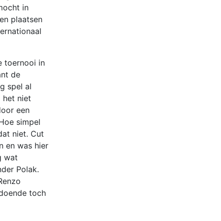
mocht in
en plaatsen
ernationaal
 toernooi in
ant de
g spel al
 het niet
door een
 Hoe simpel
at niet. Cut
en en was hier
g wat
nder Polak.
 Renzo
zodoende toch