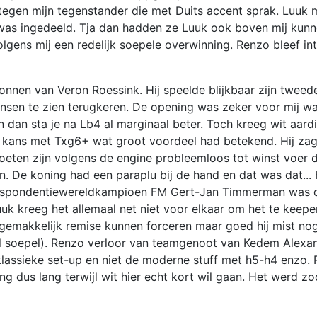
 tegen mijn tegenstander die met Duits accent sprak. Luuk 
was ingedeeld. Tja dan hadden ze Luuk ook boven mij kunn
lgens mij een redelijk soepele overwinning. Renzo bleef int
nen van Veron Roessink. Hij speelde blijkbaar zijn tweede
nsen te zien terugkeren. De opening was zeker voor mij w
dan sta je na Lb4 al marginaal beter. Toch kreeg wit aardi
de kans met Txg6+ wat groot voordeel had betekend. Hij zag
eten zijn volgens de engine probleemloos tot winst voer 
n. De koning had een paraplu bij de hand en dat was dat...
rrespondentiewereldkampioen FM Gert-Jan Timmerman was d
Luuk kreeg het allemaal net niet voor elkaar om het te keep
k gemakkelijk remise kunnen forceren maar goed hij mist no
 wel soepel). Renzo verloor van teamgenoot van Kedem Alexa
lassieke set-up en niet de moderne stuff met h5-h4 enzo.
ng dus lang terwijl wit hier echt kort wil gaan. Het werd 