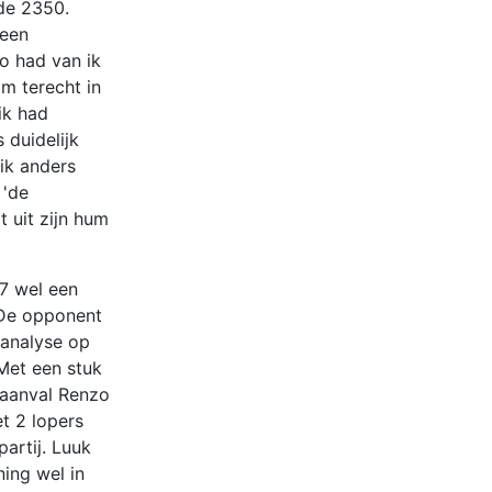
 de 2350.
 een
o had van ik
am terecht in
ik had
 duidelijk
ik anders
 'de
 uit zijn hum
7 wel een
 De opponent
 analyse op
 Met een stuk
 aanval Renzo
t 2 lopers
artij. Luuk
ning wel in