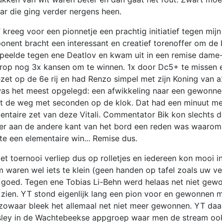
aar die ging verder nergens heen.
kreeg voor een pionnetje een prachtig initiatief tegen mijn
ponent bracht een interessant en creatief torenoffer om de 
peelde tegen ene Deatlov en kwam uit in een remise dame-
rop nog 3x kansen om te winnen. 1x door Dc5+ te missen 
et op de 6e rij en had Renzo simpel met zijn Koning van a
was het meest opgelegd: een afwikkeling naar een gewonne
 uit de weg met seconden op de klok. Dat had een minuut m
mentaire zet van deze Vitali. Commentator Bik kon slechts d
t er aan de andere kant van het bord een reden was waaro
te een elementaire win... Remise dus.
 toernooi verliep dus op rolletjes en iedereen kon mooi i
 waren wel iets te klein (geen handen op tafel zoals uw v
ar goed. Tegen ene Tobias Li-Behn werd helaas net niet gew
te zien. YT stond eigenlijk lang een pion voor en gewonnen
 zowaar bleek het allemaal net niet meer gewonnen. YT da
 Wesley in de Wachtebeekse appgroep waar men de stream o