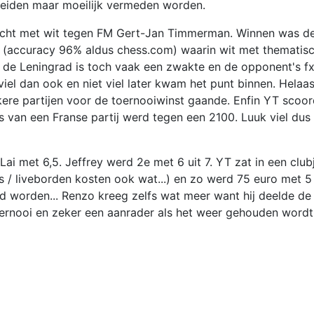
beiden maar moeilijk vermeden worden.
cht met wit tegen FM Gert-Jan Timmerman. Winnen was de 
j (accuracy 96% aldus chess.com) waarin wit met thematisc
n de Leningrad is toch vaak een zwakte en de opponent's f
viel dan ook en niet viel later kwam het punt binnen. Helaas
jkere partijen voor de toernooiwinst gaande. Enfin YT scoo
ets van een Franse partij werd tegen een 2100. Luuk viel du
i met 6,5. Jeffrey werd 2e met 6 uit 7. YT zat in een clubj
s / liveborden kosten ook wat...) en zo werd 75 euro met 
d worden... Renzo kreeg zelfs wat meer want hij deelde de r
toernooi en zeker een aanrader als het weer gehouden word