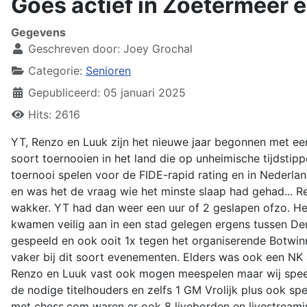
Goes actief in Zoetermeer 
Gegevens
Geschreven door:
Joey Grochal
Categorie:
Senioren
Gepubliceerd: 05 januari 2025
Hits: 2616
YT, Renzo en Luuk zijn het nieuwe jaar begonnen met een 
soort toernooien in het land die op unheimische tijdstip
toernooi spelen voor de FIDE-rapid rating en in Nederlan
en was het de vraag wie het minste slaap had gehad... 
wakker. YT had dan weer een uur of 2 geslapen ofzo. Het
kwamen veilig aan in een stad gelegen ergens tussen D
gespeeld en ook ooit 1x tegen het organiserende Botwin
vaker bij dit soort evenementen. Elders was ook een NK 
Renzo en Luuk vast ook mogen meespelen maar wij speel
de nodige titelhouders en zelfs 1 GM Vrolijk plus ook sp
met chess.com waren er ook 8 liveborden en livestreami