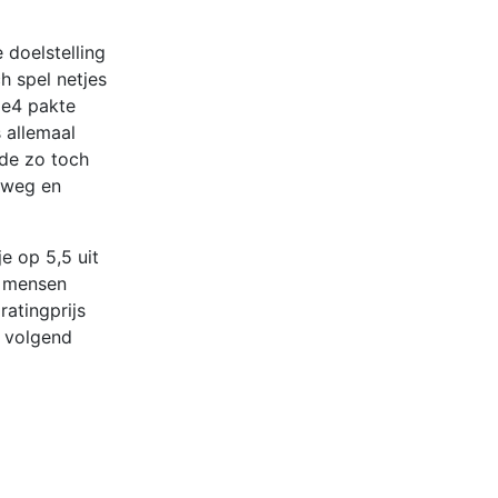
doelstelling
h spel netjes
xe4 pakte
 allemaal
rde zo toch
s weg en
e op 5,5 uit
5 mensen
atingprijs
t volgend