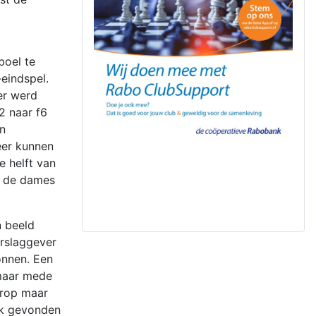
boel te
eindspel.
er werd
2 naar f6
n
eer kunnen
e helft van
m de dames
n beeld
erslaggever
onnen. Een
 maar mede
arop maar
ok gevonden