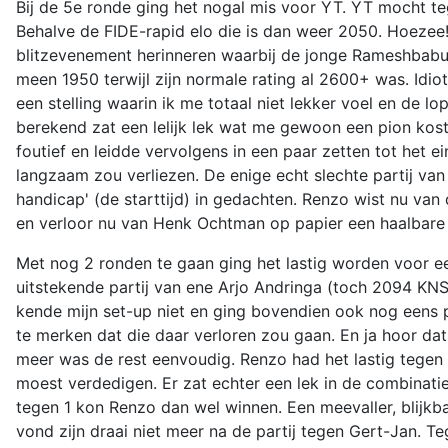
Bij de 5e ronde ging het nogal mis voor YT. YT mocht t
Behalve de FIDE-rapid elo die is dan weer 2050. Hoezee! 
blitzevenement herinneren waarbij de jonge Rameshbabu P
meen 1950 terwijl zijn normale rating al 2600+ was. Idioti
een stelling waarin ik me totaal niet lekker voel en de lo
berekend zat een lelijk lek wat me gewoon een pion kost
foutief en leidde vervolgens in een paar zetten tot het
langzaam zou verliezen. De enige echt slechte partij v
handicap' (de starttijd) in gedachten. Renzo wist nu van
en verloor nu van Henk Ochtman op papier een haalbare 
Met nog 2 ronden te gaan ging het lastig worden voor e
uitstekende partij van ene Arjo Andringa (toch 2094 KN
kende mijn set-up niet en ging bovendien ook nog eens pi
te merken dat die daar verloren zou gaan. En ja hoor dat
meer was de rest eenvoudig. Renzo had het lastig tegen
moest verdedigen. Er zat echter een lek in de combinatie
tegen 1 kon Renzo dan wel winnen. Een meevaller, blijkba
vond zijn draai niet meer na de partij tegen Gert-Jan. T