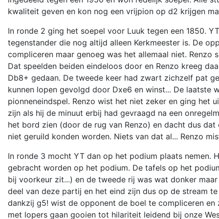
kwaliteit geven en kon nog een vrijpion op d2 krijgen m
In ronde 2 ging het soepel voor Luuk tegen een 1850. YT 
tegenstander die nog altijd alleen Kerkmeester is. De op
compliceren maar genoeg was het allemaal niet. Renzo s
Dat speelden beiden eindeloos door en Renzo kreeg daa
Db8+ gedaan. De tweede keer had zwart zichzelf pat gez
kunnen lopen gevolgd door Dxe6 en winst... De laatste 
pionneneindspel. Renzo wist het niet zeker en ging het
zijn als hij de minuut erbij had gevraagd na een onregel
het bord zien (door de rug van Renzo) en dacht dus da
niet geruild konden worden. Niets van dat al... Renzo mis
In ronde 3 mocht YT dan op het podium plaats nemen. Het
gebracht worden op het podium. De tafels op het podium
bij voorkeur zit...) en de tweede rij was wat donker ma
deel van deze partij en het eind zijn dus op de stream 
dankzij g5! wist de opponent de boel te compliceren en
met lopers gaan gooien tot hilariteit leidend bij onze