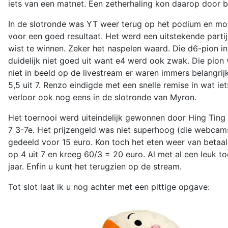
iets van een matnet. Een zetherhaling kon daarop door 
In de slotronde was YT weer terug op het podium en mo
voor een goed resultaat. Het werd een uitstekende parti
wist te winnen. Zeker het naspelen waard. Die d6-pion i
duidelijk niet goed uit want e4 werd ook zwak. Die pion 
niet in beeld op de livestream er waren immers belangri
5,5 uit 7. Renzo eindigde met een snelle remise in wat i
verloor ook nog eens in de slotronde van Myron.
Het toernooi werd uiteindelijk gewonnen door Hing Ting La
7 3-7e. Het prijzengeld was niet superhoog (die webcam
gedeeld voor 15 euro. Kon toch het eten weer van betaal
op 4 uit 7 en kreeg 60/3 = 20 euro. Al met al een leuk 
jaar. Enfin u kunt het terugzien op de stream.
Tot slot laat ik u nog achter met een pittige opgave: