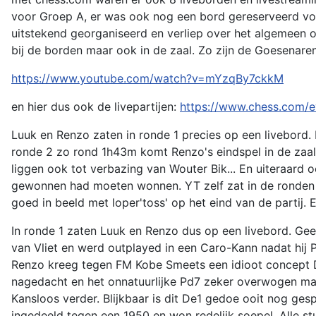
voor Groep A, er was ook nog een bord gereserveerd voo
uitstekend georganiseerd en verliep over het algemeen o
bij de borden maar ook in de zaal. Zo zijn de Goesenar
https://www.youtube.com/watch?v=mYzqBy7ckkM
en hier dus ook de livepartijen:
https://www.chess.com/
Luuk en Renzo zaten in ronde 1 precies op een livebord. 
ronde 2 zo rond 1h43m komt Renzo's eindspel in de zaal 
liggen ook tot verbazing van Wouter Bik... En uiteraard
gewonnen had moeten wonnen. YT zelf zat in de ronden 3,
goed in beeld met loper'toss' op het eind van de partij. E
In ronde 1 zaten Luuk en Renzo dus op een livebord. Gee
van Vliet en werd outplayed in een Caro-Kann nadat hij Ph5
Renzo kreeg tegen FM Kobe Smeets een idioot concept D
nagedacht en het onnatuurlijke Pd7 zeker overwogen maa
Kansloos verder. Blijkbaar is dit De1 gedoe ooit nog ge
ingedeeld tegen een 1950 en won redelijk soepel. Alle s