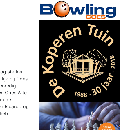
og sterker
lijk bij Goes.
enredig
ren Goes A te
om de
en Ricardo op
 heb