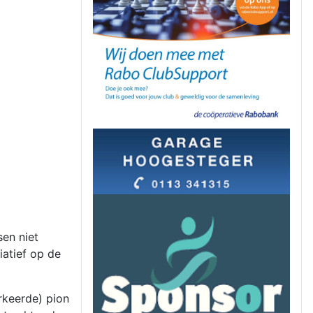
sen niet
iatief op de
erkeerde) pion