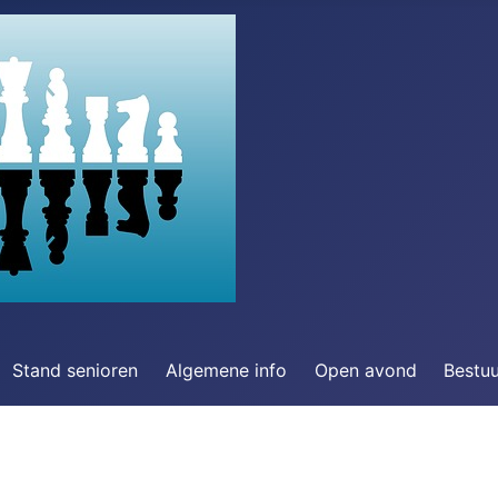
Stand senioren
Algemene info
Open avond
Bestu