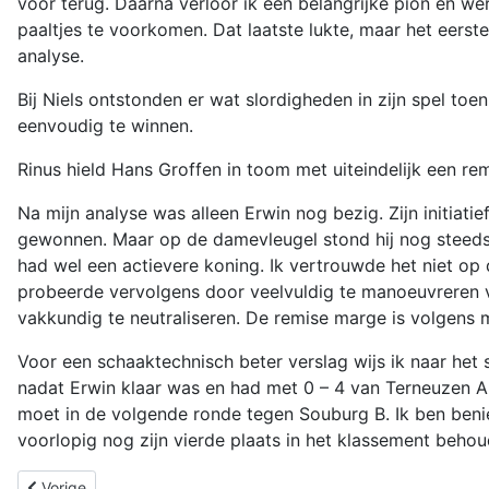
voor terug. Daarna verloor ik een belangrijke pion en w
paaltjes te voorkomen. Dat laatste lukte, maar het eerste
analyse.
Bij Niels ontstonden er wat slordigheden in zijn spel toen 
eenvoudig te winnen.
Rinus hield Hans Groffen in toom met uiteindelijk een rem
Na mijn analyse was alleen Erwin nog bezig. Zijn initiati
gewonnen. Maar op de damevleugel stond hij nog steeds 
had wel een actievere koning. Ik vertrouwde het niet op
probeerde vervolgens door veelvuldig te manoeuvreren v
vakkundig te neutraliseren. De remise marge is volgens 
Voor een schaaktechnisch beter verslag wijs ik naar he
nadat Erwin klaar was en had met 0 – 4 van Terneuzen 
moet in de volgende ronde tegen Souburg B. Ik ben beni
voorlopig nog zijn vierde plaats in het klassement beho
Vorig artikel: Kampioen!
Vorige