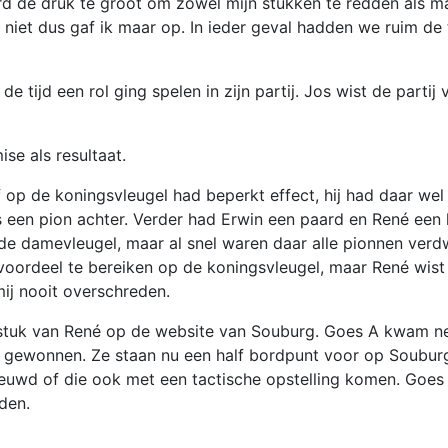
erd de druk te groot om zowel mijn stukken te redden als m
 niet dus gaf ik maar op. In ieder geval hadden we ruim de 
de tijd een rol ging spelen in zijn partij. Jos wist de partij
ise als resultaat.
ef op de koningsvleugel had beperkt effect, hij had daar wel
een pion achter. Verder had Erwin een paard en René een l
 de damevleugel, maar al snel waren daar alle pionnen ver
oordeel te bereiken op de koningsvleugel, maar René wist 
mij nooit overschreden.
t stuk van René op de website van Souburg. Goes A kwam ne
A gewonnen. Ze staan nu een half bordpunt voor op Soubur
euwd of die ook met een tactische opstelling komen. Goes 
uden.