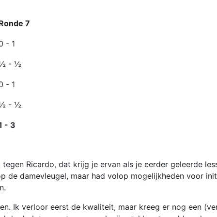
Ronde 7
0 - 1
½ - ½
0 - 1
½ - ½
1 - 3
egen Ricardo, dat krijg je ervan als je eerder geleerde les
 op de damevleugel, maar had volop mogelijkheden voor init
n.
ren. Ik verloor eerst de kwaliteit, maar kreeg er nog een (v