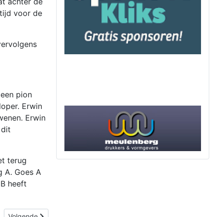
at achter de
tijd voor de
 vervolgens
 een pion
oper. Erwin
dwenen. Erwin
dit
t terug
g A. Goes A
B heeft
Volgende artikel: Goes A pakt koppositie
Volgende