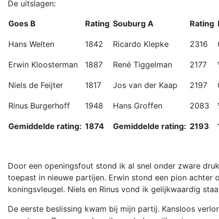
De uitslagen:
Goes B
Rating
Souburg A
Rating
Hans Welten
1842
Ricardo Klepke
2316
Erwin Kloosterman
1887
René Tiggelman
2177
Niels de Feijter
1817
Jos van der Kaap
2197
Rinus Burgerhoff
1948
Hans Groffen
2083
Gemiddelde rating:
1874
Gemiddelde rating:
2193
Door een openingsfout stond ik al snel onder zware druk t
toepast in nieuwe partijen. Erwin stond een pion achter
koningsvleugel. Niels en Rinus vond ik gelijkwaardig staa
De eerste beslissing kwam bij mijn partij. Kansloos verlo