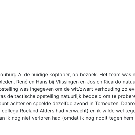
ouburg A, de huidige koploper, op bezoek. Het team was n
leden, René en Hans bij Vlissingen en Jos en Ricardo natuur
stelling was ingegeven om de wit/zwart verhouding zo ev
was de tactische opstelling natuurlijk bedoeld om te probe
punt achter en speelde dezelfde avond in Terneuzen. Daar
k collega Roeland Alders had verwacht) en ik wilde wel teg
van ik nog niet verloren had (omdat ik nog nooit tegen hem