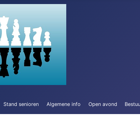
Stand senioren
Algemene info
Open avond
Bestu