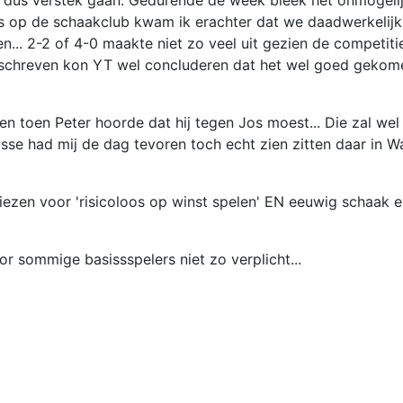
t dus verstek gaan. Gedurende de week bleek het onmogelij
pas op de schaakclub kwam ik erachter dat we daadwerkeli
n... 2-2 of 4-0 maakte niet zo veel uit gezien de competiti
geschreven kon YT wel concluderen dat het wel goed geko
en toen Peter hoorde dat hij tegen Jos moest... Die zal we
sse had mij de dag tevoren toch echt zien zitten daar in W
iezen voor 'risicoloos op winst spelen' EN eeuwig schaak e
r sommige basissspelers niet zo verplicht...