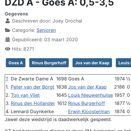
DZD A - Goes A: 0,5-3,5
Gegevens
Geschreven door:
Joey Grochal
Categorie:
Senioren
Gepubliceerd: 03 maart 2020
Hits: 8271
Goes A
Rinus Burgerhoff
Jos van der Kaap
Louis
T
De Zwarte Dame A
1698
Goes A
1974
½
1.
Peter van der Borgt
1838
Jos van der Kaap
2186
0
2.
Ton van Vliet
1645
Louis Nieuwenhuijse
1957
0
3.
Rinus den Hollander
1612
Rinus Burgerhoff
1877
½
4.
Lennard Duynkerke
Erwin Kloosterman
1874
0
Jawel deze wedstrijd is daadwerkelijk gespeeld.