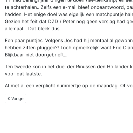
YT had belangrijker dingen te doen (IM-tienkamp) en lie
te achterhalen.. Zelfs een e-mail bleef onbeantwoord, 
hadden. Het enige doel was eigelijk een matchpuntje hale
Gezien het feit dat DZD / Peter nog geen verslag had 
allemaal... Dat bleek dus.
Een paar puntjes: Volgens Jos had hij mentaal al gewonn
hebben zitten pluggen?! Toch opmerkelijk want Eric Clari
Blijkbaar niet doorgebrieft...
Ten tweede kon in het duel der Rinussen den Hollander k
voor dat laatste.
Al met al een verplicht nummertje op de maandag. Of voo
Vorig artikel: Goes B – Goes C: broedermoord.
Vorige