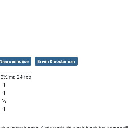
 Nieuwenhuijse
Erwin Kloosterman
3½
ma 24 feb
1
1
½
1