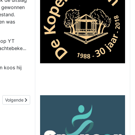
k de uitslag
jk gewonnen
estand.
men was
l op YT
achtebeke...
n koos hij
Volgende artikel: Goes B – De Zwarte Dame A: een vierpuntenduel
Volgende