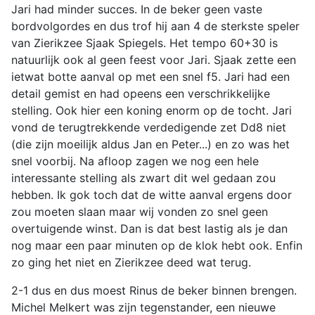
Jari had minder succes. In de beker geen vaste
bordvolgordes en dus trof hij aan 4 de sterkste speler
van Zierikzee Sjaak Spiegels. Het tempo 60+30 is
natuurlijk ook al geen feest voor Jari. Sjaak zette een
ietwat botte aanval op met een snel f5. Jari had een
detail gemist en had opeens een verschrikkelijke
stelling. Ook hier een koning enorm op de tocht. Jari
vond de terugtrekkende verdedigende zet Dd8 niet
(die zijn moeilijk aldus Jan en Peter...) en zo was het
snel voorbij. Na afloop zagen we nog een hele
interessante stelling als zwart dit wel gedaan zou
hebben. Ik gok toch dat de witte aanval ergens door
zou moeten slaan maar wij vonden zo snel geen
overtuigende winst. Dan is dat best lastig als je dan
nog maar een paar minuten op de klok hebt ook. Enfin
zo ging het niet en Zierikzee deed wat terug.
2-1 dus en dus moest Rinus de beker binnen brengen.
Michel Melkert was zijn tegenstander, een nieuwe