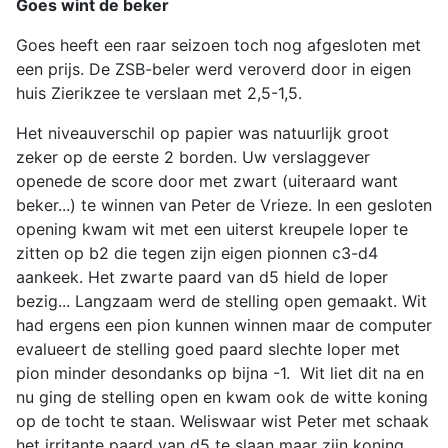
Goes wint de beker
Goes heeft een raar seizoen toch nog afgesloten met
een prijs. De ZSB-beler werd veroverd door in eigen
huis Zierikzee te verslaan met 2,5-1,5.
Het niveauverschil op papier was natuurlijk groot
zeker op de eerste 2 borden. Uw verslaggever
openede de score door met zwart (uiteraard want
beker...) te winnen van Peter de Vrieze. In een gesloten
opening kwam wit met een uiterst kreupele loper te
zitten op b2 die tegen zijn eigen pionnen c3-d4
aankeek. Het zwarte paard van d5 hield de loper
bezig... Langzaam werd de stelling open gemaakt. Wit
had ergens een pion kunnen winnen maar de computer
evalueert de stelling goed paard slechte loper met
pion minder desondanks op bijna -1. Wit liet dit na en
nu ging de stelling open en kwam ook de witte koning
op de tocht te staan. Weliswaar wist Peter met schaak
het irritante paard van d5 te slaan maar zijn koning