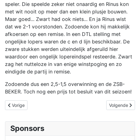
speler. Die speelde zeker niet onaardig en Rinus kon
met wit nooit op meer dan een klein plusje bouwen.
Maar goed... Zwart had ook niets... En ja Rinus wist
dat we 2-1 voorstonden. Zodoende kon hij makkelijk
afkoersen op een remise. In een DTL stelling met
ongelijke lopers waren de c en d lijn beschikbaar. De
zware stukken werden uiteindelijk afgeruild hier
waardoor een ongelijk lopereindspel resteerde. Zwart
zag het nutteloze in van enige winstpoging en zo
eindigde de partij in remise.
Zodoende dus een 2,5-1,5 overwinning en de ZSB-
BEKER. Toch nog een prijs tot besluit van dit seizoen!
Vorig artikel: Jeoy blijft de Grote Feijter en Jarri voor in Oostkapel
Volgende artike
Vorige
Volgende
Sponsors