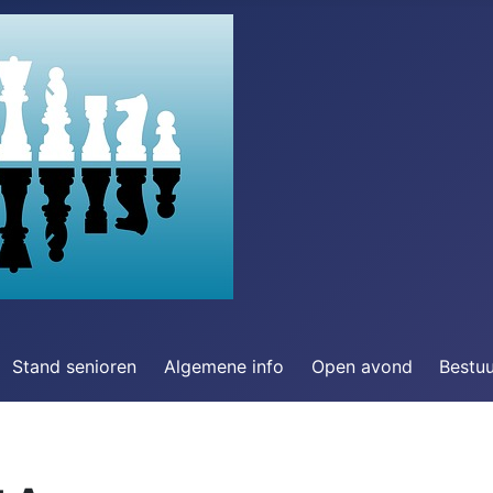
Stand senioren
Algemene info
Open avond
Bestu