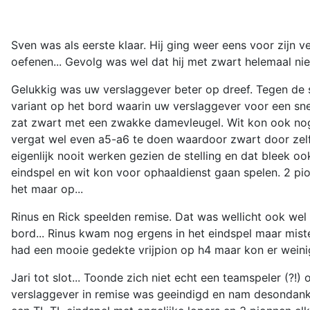
Sven was als eerste klaar. Hij ging weer eens voor zijn v
oefenen... Gevolg was wel dat hij met zwart helemaal n
Gelukkig was uw verslaggever beter op dreef. Tegen de 
variant op het bord waarin uw verslaggever voor een sne
zat zwart met een zwakke damevleugel. Wit kon ook nog 
vergat wel even a5-a6 te doen waardoor zwart door zelf 
eigenlijk nooit werken gezien de stelling en dat bleek oo
eindspel en wit kon voor ophaaldienst gaan spelen. 2 p
het maar op...
Rinus en Rick speelden remise. Dat was wellicht ook wel 
bord... Rinus kwam nog ergens in het eindspel maar mist
had een mooie gedekte vrijpion op h4 maar kon er weinig
Jari tot slot... Toonde zich niet echt een teamspeler (?!)
verslaggever in remise was geeindigd en nam desondanks