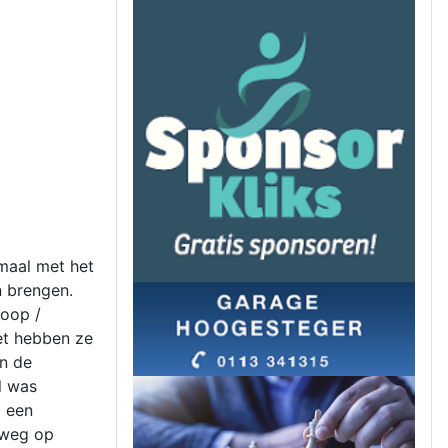
maal met het
n brengen.
oop /
et hebben ze
in de
l was
p een
 weg op