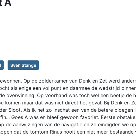
t A
l
Sven Stange
 gewonnen. Op de zolderkamer van Denk en Zet werd ander
ocht als enige een vol punt en daarmee de wedstrijd binne
e overwinning. Op voorhand was toch wel een beetje de h
ou komen maar dat was niet direct het geval. Bij Denk en Z
er Sloot. Als ik het zo inschat een van de betere ploegen 
fin... Goes A was en bleef gewoon favoriet. Eerste obstake
f op de aanwijzingen van de navigatie en zo eindigden we o
 hopen dat de tomtom Rinus nooit een niet meer bestaande