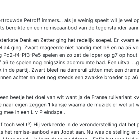
ertrouwde Petroff immers... als je weinig speelt wil je wel 
iets bereikte en een remiseaanbod van de tegenstander aan
sterkste Denk en Zetter ging het redelijk soepel. Er kwam
l a4 ging. Zwart reageerde niet handig met b6 en na a5 vol
Pd2-f4-Pf3-Pe5 spelen en zo zat de loper op g7 op hout t
a6 te spelen nog enigszins ademruimte had. Een uitval ...
k in de partij. Zwart bleef na dameruil zitten met een drama
ionnen achter en met nog steeds een zwakke broeder op a6
een beetje het doel van wit want ja de Franse ruilvariant 
e naar eigen zeggen 1 kansje waarna de muziek er wel uit w
 mee in een L v P eindspel.
 of toch wel (?) Hij verkeerde in de veronderstelling dat het
 het remise-aanbod van Joost aan. Nu was de stelling er 