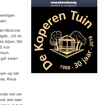
openingen
nam.
 een Moscow
gde ...b5 en
e bijten. Wit
g5 kon
tisch
 gaf zwart
kwam op het
as. Rinus
 potje van uw
ook wel naar: