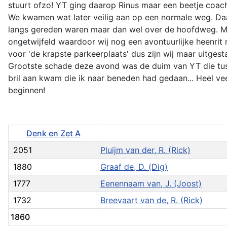
stuurt ofzo! YT ging daarop Rinus maar een beetje coachen
We kwamen wat later veilig aan op een normale weg. Daar
langs gereden waren maar dan wel over de hoofdweg. M
ongetwijfeld waardoor wij nog een avontuurlijke heenr
voor 'de krapste parkeerplaats' dus zijn wij maar uitges
Grootste schade deze avond was de duim van YT die tus
bril aan kwam die ik naar beneden had gedaan... Heel ve
beginnen!
Denk en Zet A
2051
Pluijm van der, R. (Rick)
1880
Graaf de, D. (Dig)
1777
Eenennaam van, J. (Joost)
1732
Breevaart van de, R. (Rick)
1860