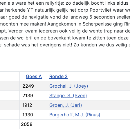
 als ware het een rallyritje: zo dadelijk bocht links aldus
 herkende YT natuurlijk gelijk het dorp Poortvliet waar w
aar goed de navigatie vond de landweg 5 seconden snelle
it mochten mee maken! Aangekomen in Scherpenisse ging Ri
tapt. Verder kwam iedereen ook veilig de wenteltrap naar de
sen de wc-bril en de bovenkant kwam te zitten toen deze 
el schade was het overigens niet! Zo konden we dus veilig 
Goes A
Ronde 2
2249
Grochal, J. (Joey)
2139
Stange, S. (Sven)
1912
Groen, J. (Jari)
1930
Burgerhoff, M.J. (Rinus)
2058