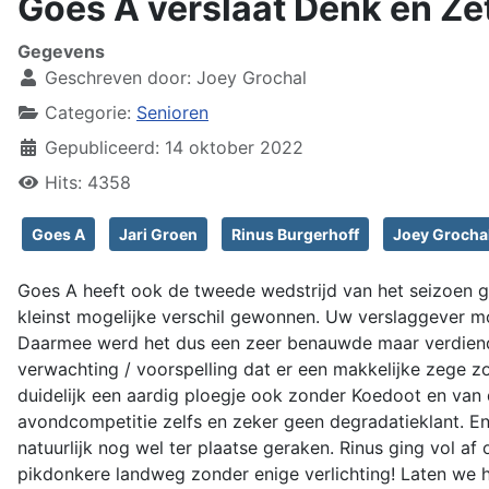
Goes A verslaat Denk en Ze
Gegevens
Geschreven door:
Joey Grochal
Categorie:
Senioren
Gepubliceerd: 14 oktober 2022
Hits: 4358
Goes A
Jari Groen
Rinus Burgerhoff
Joey Grocha
Goes A heeft ook de tweede wedstrijd van het seizoen
kleinst mogelijke verschil gewonnen. Uw verslaggever m
Daarmee werd het dus een zeer benauwde maar verdiend
verwachting / voorspelling dat er een makkelijke zege z
duidelijk een aardig ploegje ook zonder Koedoot en van d
avondcompetitie zelfs en zeker geen degradatieklant. En
natuurlijk nog wel ter plaatse geraken. Rinus ging vol a
pikdonkere landweg zonder enige verlichting! Laten we