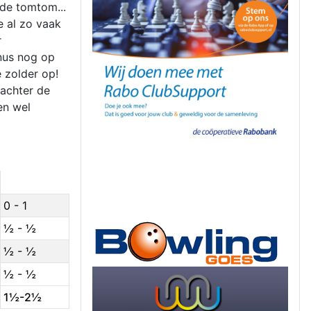
 de tomtom...
e al zo vaak
r
nus nog op
 zolder op!
achter de
en wel
0 - 1
½ - ½
½ - ½
½ - ½
1½-2½