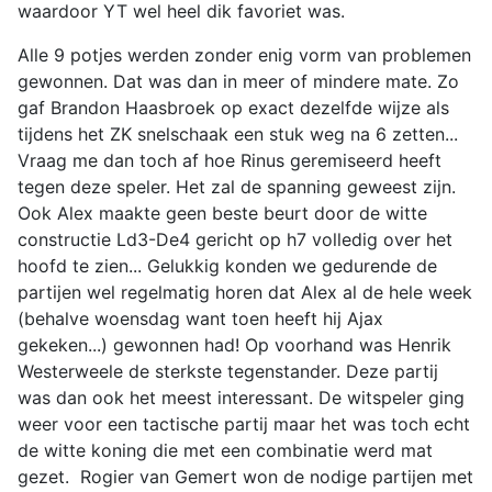
waardoor YT wel heel dik favoriet was.
Alle 9 potjes werden zonder enig vorm van problemen
gewonnen. Dat was dan in meer of mindere mate. Zo
gaf Brandon Haasbroek op exact dezelfde wijze als
tijdens het ZK snelschaak een stuk weg na 6 zetten...
Vraag me dan toch af hoe Rinus geremiseerd heeft
tegen deze speler. Het zal de spanning geweest zijn.
Ook Alex maakte geen beste beurt door de witte
constructie Ld3-De4 gericht op h7 volledig over het
hoofd te zien... Gelukkig konden we gedurende de
partijen wel regelmatig horen dat Alex al de hele week
(behalve woensdag want toen heeft hij Ajax
gekeken...) gewonnen had! Op voorhand was Henrik
Westerweele de sterkste tegenstander. Deze partij
was dan ook het meest interessant. De witspeler ging
weer voor een tactische partij maar het was toch echt
de witte koning die met een combinatie werd mat
gezet. Rogier van Gemert won de nodige partijen met