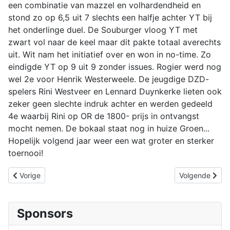
een combinatie van mazzel en volhardendheid en
stond zo op 6,5 uit 7 slechts een halfje achter YT bij
het onderlinge duel. De Souburger vloog YT met
zwart vol naar de keel maar dit pakte totaal averechts
uit. Wit nam het initiatief over en won in no-time. Zo
eindigde YT op 9 uit 9 zonder issues. Rogier werd nog
wel 2e voor Henrik Westerweele. De jeugdige DZD-
spelers Rini Westveer en Lennard Duynkerke lieten ook
zeker geen slechte indruk achter en werden gedeeld
4e waarbij Rini op OR de 1800- prijs in ontvangst
mocht nemen. De bokaal staat nog in huize Groen...
Hopelijk volgend jaar weer een wat groter en sterker
toernooi!
Vorig artikel: Goes wint ook 3e wedstrijd
Volgende artike
Vorige
Volgende
Sponsors