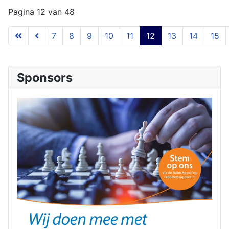
Pagina 12 van 48
7
8
9
10
11
12
13
14
15
Sponsors