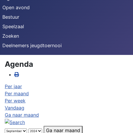
Open avond
Bestuur
Speelzaal
Zoeken
Deelnemers jeugdtoernooi
Agenda
Per jaar
Per maand
Per week
Vandaag
Ga naar maand
Ga naar maand