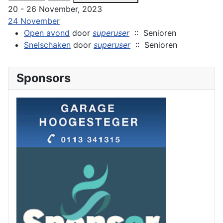
20 - 26 November, 2023
24 November
Open avond
door
superuser
:: Senioren
Snelschaken
door
superuser
:: Senioren
Sponsors