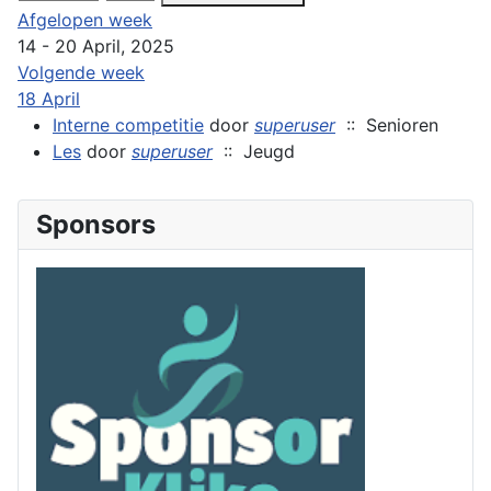
Afgelopen week
14 - 20 April, 2025
Volgende week
18 April
Interne competitie
door
superuser
:: Senioren
Les
door
superuser
:: Jeugd
Sponsors