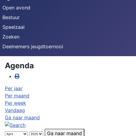
Open avond
Bestuur
Speelzaal
Zoeken
Deelnemers jeugdtoernooi
Agenda
Per jaar
Per maand
Per week
Vandaag
Ga naar maand
Ga naar maand