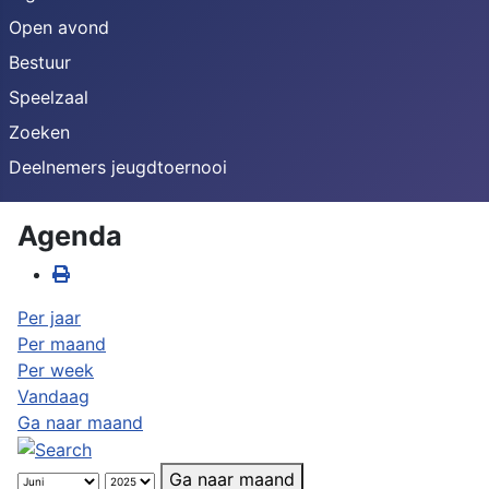
Open avond
Bestuur
Speelzaal
Zoeken
Deelnemers jeugdtoernooi
Agenda
Per jaar
Per maand
Per week
Vandaag
Ga naar maand
Ga naar maand