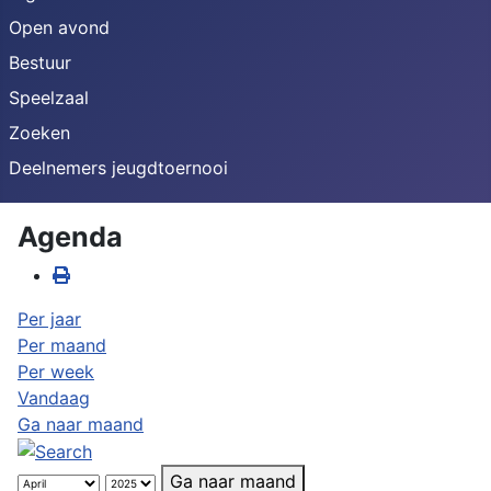
Open avond
Bestuur
Speelzaal
Zoeken
Deelnemers jeugdtoernooi
Agenda
Per jaar
Per maand
Per week
Vandaag
Ga naar maand
Ga naar maand