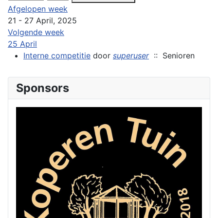
Afgelopen week
21 - 27 April, 2025
Volgende week
25 April
Interne competitie
door
superuser
:: Senioren
Sponsors