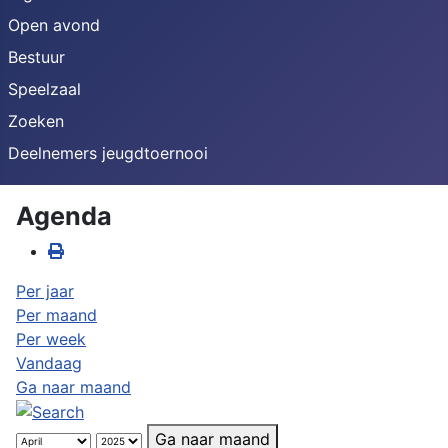
Open avond
Bestuur
Speelzaal
Zoeken
Deelnemers jeugdtoernooi
Agenda
Per jaar
Per maand
Per week
Vandaag
Ga naar maand
Ga naar maand