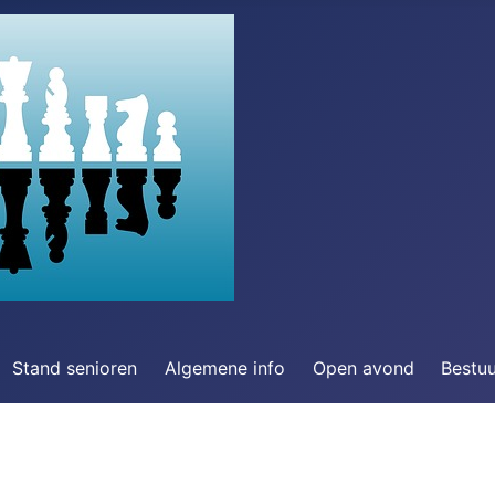
Stand senioren
Algemene info
Open avond
Bestu