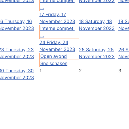
November 2023
Interne competi
November 2023
Nov
...
17
Friday, 17
16
Thursday, 16
November 2023
18
Saturday, 18
19
S
November 2023
Interne competi
November 2023
Nov
...
24
Friday, 24
November 2023
23
Thursday, 23
25
Saturday, 25
26
S
Open avond
November 2023
November 2023
Nov
Snelschaken
30
Thursday, 30
1
2
3
November 2023