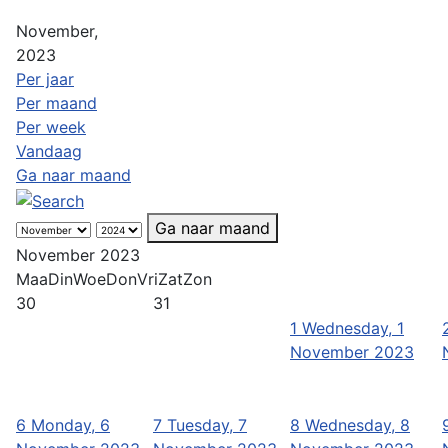
November,
2023
Per jaar
Per maand
Per week
Vandaag
Ga naar maand
Ga naar maand
November 2023
Maa
Din
Woe
Don
Vri
Zat
Zon
30
31
1
Wednesday, 1
November 2023
6
Monday, 6
7
Tuesday, 7
8
Wednesday, 8