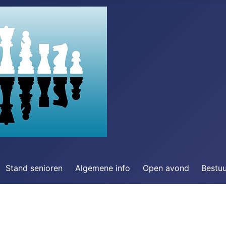
Stand senioren
Algemene info
Open avond
Bestu