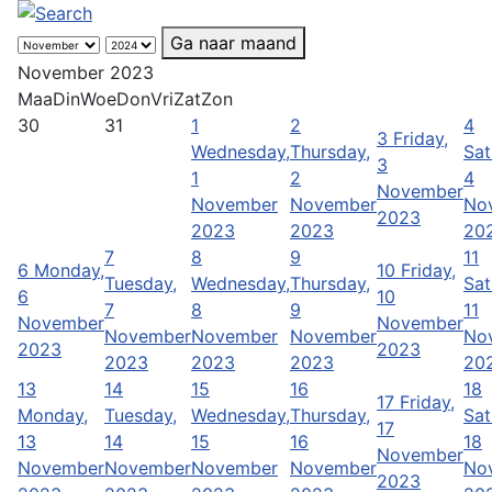
Ga naar maand
November 2023
Maa
Din
Woe
Don
Vri
Zat
Zon
30
31
1
2
4
3
Friday,
Wednesday,
Thursday,
Sat
3
1
2
4
November
November
November
No
2023
2023
2023
20
7
8
9
11
6
Monday,
10
Friday,
Tuesday,
Wednesday,
Thursday,
Sat
6
10
7
8
9
11
November
November
November
November
November
No
2023
2023
2023
2023
2023
20
13
14
15
16
18
17
Friday,
Monday,
Tuesday,
Wednesday,
Thursday,
Sat
17
13
14
15
16
18
November
November
November
November
November
No
2023