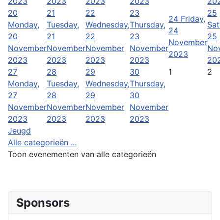
2023
2023
2023
2023
20
20
21
22
23
25
24
Friday,
Monday,
Tuesday,
Wednesday,
Thursday,
Sat
24
20
21
22
23
25
November
November
November
November
November
No
2023
2023
2023
2023
2023
20
27
28
29
30
1
2
Monday,
Tuesday,
Wednesday,
Thursday,
27
28
29
30
November
November
November
November
2023
2023
2023
2023
Jeugd
Alle categorieën ...
Toon evenementen van alle categorieën
Sponsors