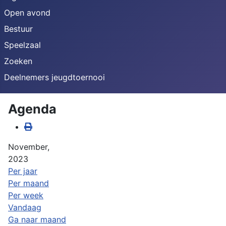
Open avond
Bestuur
Speelzaal
Zoeken
Deelnemers jeugdtoernooi
Agenda
November,
2023
Per jaar
Per maand
Per week
Vandaag
Ga naar maand